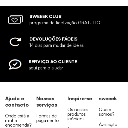
SWEEEK CLUB
programa de fidelização GRATUITO
DEVOLUÇÕES FÁCEIS
14 dias para mudar de ideias
SERVIÇO AO CLIENTE
aqui para o ajudar
Ajuda e
Nossos
Inspire-se
sweeek
contacto
serviços
Os nossos
Quem
produtos
somos?
Onde está a
Formas de
icónicos
minha
pagamento
Avaliação
encomenda?