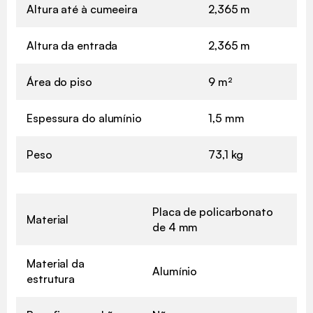
Altura até à cumeeira
2,365 m
Altura da entrada
2,365 m
Área do piso
9 m²
Espessura do alumínio
1,5 mm
Peso
73,1 kg
Placa de policarbonato
Material
de 4 mm
Material da
Alumínio
estrutura