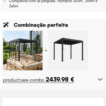
Compatível com as pérgolas Triomphe 3x3m , 3x4m e
3x6m
Combinação perfeita
2439.98
€
product.see-combo