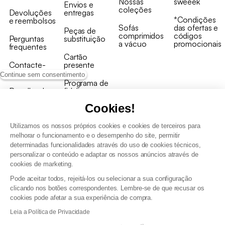
Nossas
sweeek
Envios e
coleções
Devoluções
entregas
*Condições
e reembolsos
Sofás
das ofertas e
Peças de
comprimidos
códigos
Perguntas
substituição
a vácuo
promocionais
frequentes
Cartão
Contacte-
presente
nos
Continue sem consentimento
Programa de
Recolha de
fidelizaçao
produtos
Cookies!
Utilizamos os nossos próprios cookies e cookies de terceiros para
melhorar o funcionamento e o desempenho do site, permitir
determinadas funcionalidades através do uso de cookies técnicos,
personalizar o conteúdo e adaptar os nossos anúncios através de
Termos e Condições Gerais de Venda e Aviso Legal
cookies de marketing.
Condições Gerais de Utilização do Programa de Fidelização
Pode aceitar todos, rejeitá-los ou selecionar a sua configuração
Gestão de dados pessoais e política de cookies
clicando nos botões correspondentes. Lembre-se de que recusar os
Termos e condições gerais de venda pro
cookies pode afetar a sua experiência de compra.
Declaração de Acessibilidade
Leia a Política de Privacidade