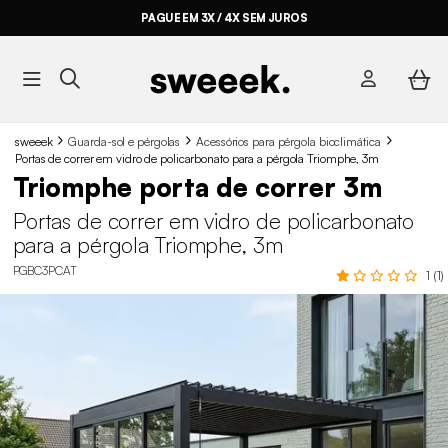
PAGUE EM 3X / 4X SEM JUROS
sweeek
Guarda-sol e pérgolas
Acessórios para pérgola bioclimática
Portas de correr em vidro de policarbonato para a pérgola Triomphe, 3m
Triomphe porta de correr 3m
Portas de correr em vidro de policarbonato
para a pérgola Triomphe, 3m
PGBC3PCAT
1 (1)