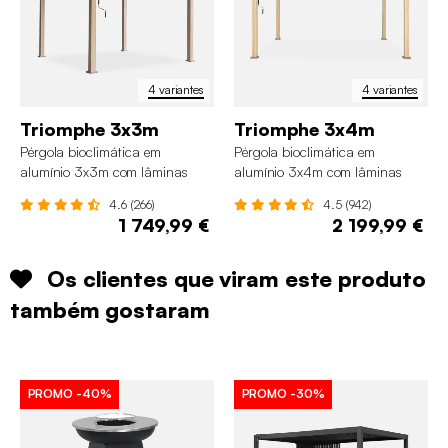
4 variantes
4 variantes
Triomphe 3x3m
Triomphe 3x4m
Pérgola bioclimática em
Pérgola bioclimática em
alumínio 3x3m com lâminas
alumínio 3x4m com lâminas
ajustáveis
ajustáveis
4.6 (266)
4.5 (942)
1 749,99 €
2 199,99 €
Os clientes que viram este produto
também gostaram
PROMO
-40%
PROMO
-30%