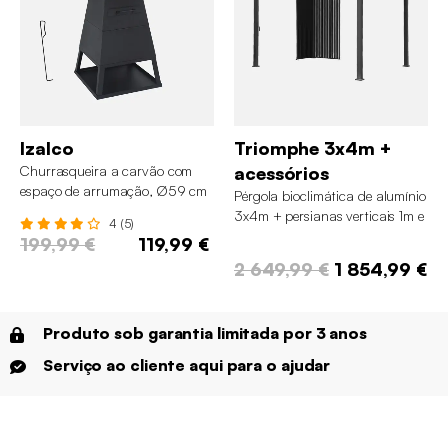
Izalco
Triomphe 3x4m +
Churrasqueira a carvão com
acessórios
espaço de arrumação, Ø59 cm
Pérgola bioclimática de alumínio
3x4m + persianas verticais 1m e
4 (5)
1.3m
199,99 €
119,99 €
2 649,99 €
1 854,99 €
Produto sob garantia limitada por 3 anos
Serviço ao cliente aqui para o ajudar