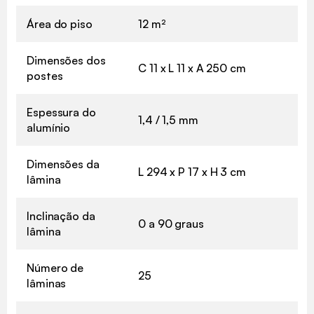
Área do piso
12 m²
Dimensões dos
C 11 x L 11 x A 250 cm
postes
Espessura do
1,4 / 1,5 mm
alumínio
Dimensões da
L 294 x P 17 x H 3 cm
lâmina
Inclinação da
0 a 90 graus
lâmina
Número de
25
lâminas