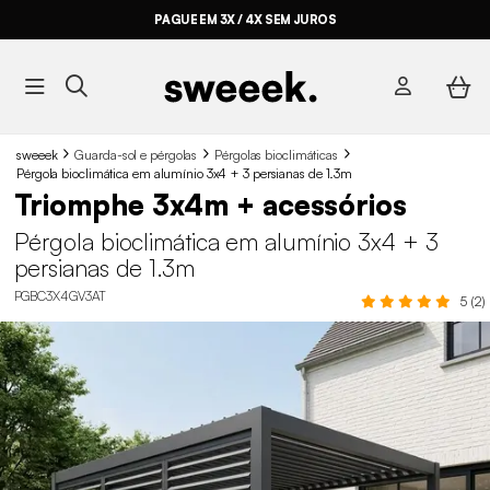
PAGUE EM 3X / 4X SEM JUROS
sweeek
Guarda-sol e pérgolas
Pérgolas bioclimáticas
Pérgola bioclimática em alumínio 3x4 + 3 persianas de 1.3m
Triomphe 3x4m + acessórios
Pérgola bioclimática em alumínio 3x4 + 3
persianas de 1.3m
PGBC3X4GV3AT
5 (2)