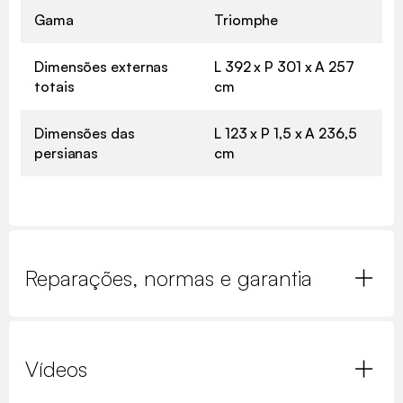
Gama
Triomphe
Dimensões externas
L 392 x P 301 x A 257
totais
cm
Dimensões das
L 123 x P 1,5 x A 236,5
persianas
cm
Reparações, normas e garantia
Vídeos