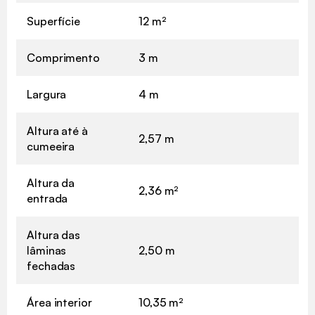
Superfície
12 m²
Comprimento
3 m
Largura
4 m
Altura até à
2,57 m
cumeeira
Altura da
2,36 m²
entrada
Altura das
lâminas
2,50 m
fechadas
Área interior
10,35 m²