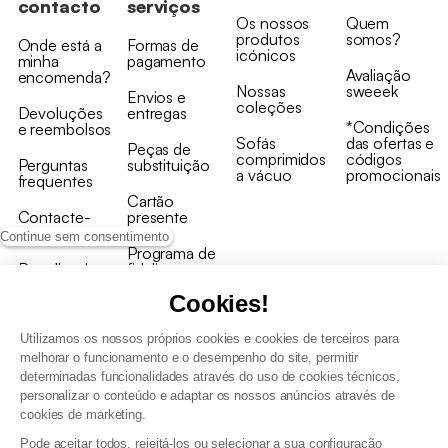
contacto
serviços
Os nossos
Quem
produtos
somos?
Onde está a
Formas de
icónicos
minha
pagamento
Avaliação
encomenda?
Nossas
sweeek
Envios e
coleções
Devoluções
entregas
*Condições
e reembolsos
Sofás
das ofertas e
Peças de
comprimidos
códigos
Perguntas
substituição
a vácuo
promocionais
frequentes
Cartão
Contacte-
presente
nos
Continue sem consentimento
Programa de
Recolha de
fidelizaçao
produtos
Cookies!
Utilizamos os nossos próprios cookies e cookies de terceiros para
melhorar o funcionamento e o desempenho do site, permitir
determinadas funcionalidades através do uso de cookies técnicos,
personalizar o conteúdo e adaptar os nossos anúncios através de
Termos e Condições Gerais de Venda e Aviso Legal
cookies de marketing.
Condições Gerais de Utilização do Programa de Fidelização
Pode aceitar todos, rejeitá-los ou selecionar a sua configuração