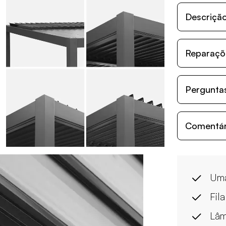
Descriçã
Reparaçõe
Perguntas
Comentári
Uma
Fil
Lâm