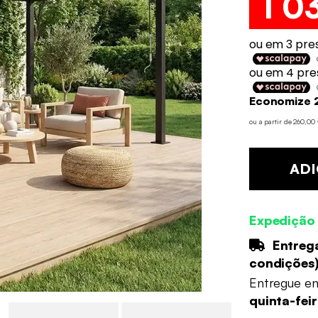
1 0
Economize 
ou a partir de 260,0
ADI
Expedição
Entrega
condições
Entregue e
quinta-fei