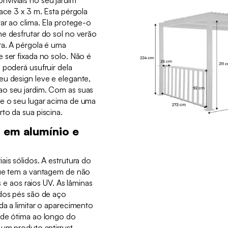
viviais no seu jardim
lace 3 x 3 m. Esta pérgola
tar ao clima. Ela protege-o
e desfrutar do sol no verão
ra. A pérgola é uma
 ser fixada no solo. Não é
 poderá usufruir dela
eu design leve e elegante,
ao seu jardim. Com as suas
e o seu lugar acima de uma
to da sua piscina.
 em alumínio e
ais sólidos. A estrutura do
que tem a vantagem de não
es e aos raios UV. As lâminas
 dos pés são de aço
da a limitar o aparecimento
ade ótima ao longo do
 um produto antirrust