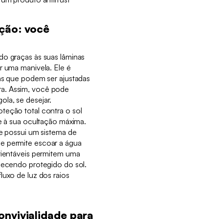
ação: você
do graças às suas lâminas
r uma manivela. Ele é
nas que podem ser ajustadas
a. Assim, você pode
la, se desejar.
teção total contra o sol
 e à sua ocultação máxima.
 e possui um sistema de
e permite escoar a água
orientáveis permitem uma
anecendo protegido do sol.
luxo de luz dos raios
nvivialidade para