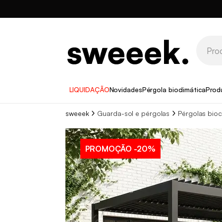
LIQUIDAÇÃO
Novidades
Pérgola bioclimática
Prod
sweeek
Guarda-sol e pérgolas
Pérgolas bioc
PROMOÇÃO
-20%