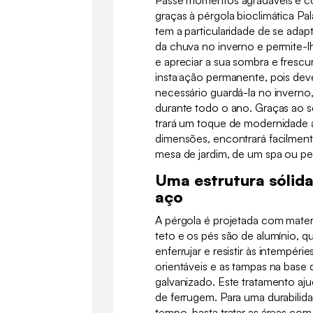
Passe momentos agradáveis e con
graças à pérgola bioclimática Pa
tem a particularidade de se adap
da chuva no inverno e permite-lh
e apreciar a sua sombra e frescu
instalação permanente, pois deve
necessário guardá-la no inverno,
durante todo o ano. Graças ao s
trará um toque de modernidade 
dimensões, encontrará facilment
mesa de jardim, de um spa ou per
Uma estrutura sólida
aço
A pérgola é projetada com materi
teto e os pés são de alumínio, 
enferrujar e resistir às intempéri
orientáveis e as tampas na base
galvanizado. Este tratamento aju
de ferrugem. Para uma durabilid
tempo, basta tratar as áreas com