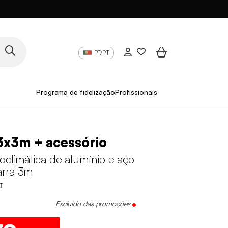
PT/PT
Programa de fidelização
Profissionais
3x3m + acessório
oclimática de alumínio e aço
rra 3m
T
Excluído das promoções