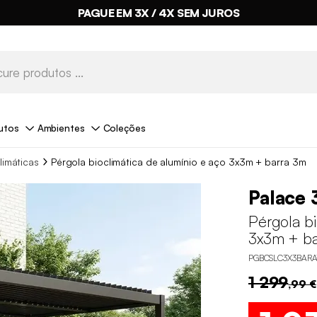
PAGUE EM 3X / 4X SEM JUROS
utos
Ambientes
Coleções
limáticas
Pérgola bioclimática de alumínio e aço 3x3m + barra 3m
Palace 
Pérgola bi
3x3m + ba
PGBCSLC3X3BARA
1 299
,99 €