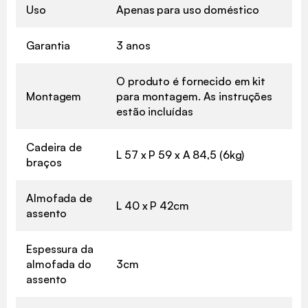
Uso
Apenas para uso doméstico
Garantia
3 anos
O produto é fornecido em kit
Montagem
para montagem. As instruções
estão incluídas
Cadeira de
L 57 x P 59 x A 84,5 (6kg)
braços
Almofada de
L 40 x P 42cm
assento
Espessura da
almofada do
3cm
assento