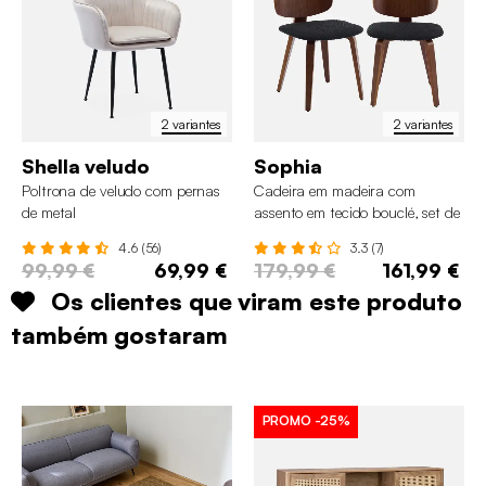
2 variantes
2 variantes
Shella veludo
Sophia
Poltrona de veludo com pernas
Cadeira em madeira com
de metal
assento em tecido bouclé, set de
2
4.6 (56)
3.3 (7)
99,99 €
69,99 €
179,99 €
161,99 €
Os clientes que viram este produto
também gostaram
PROMO
-25%