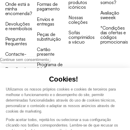
produtos
somos?
Onde está a
Formas de
icónicos
minha
pagamento
Avaliação
encomenda?
Nossas
sweeek
Envios e
coleções
Devoluções
entregas
*Condições
e reembolsos
Sofás
das ofertas e
Peças de
comprimidos
códigos
Perguntas
substituição
a vácuo
promocionais
frequentes
Cartão
Contacte-
presente
nos
Continue sem consentimento
Programa de
Recolha de
fidelizaçao
produtos
Cookies!
Utilizamos os nossos próprios cookies e cookies de terceiros para
melhorar o funcionamento e o desempenho do site, permitir
determinadas funcionalidades através do uso de cookies técnicos,
personalizar o conteúdo e adaptar os nossos anúncios através de
Termos e Condições Gerais de Venda e Aviso Legal
cookies de marketing.
Condições Gerais de Utilização do Programa de Fidelização
Pode aceitar todos, rejeitá-los ou selecionar a sua configuração
Gestão de dados pessoais e política de cookies
clicando nos botões correspondentes. Lembre-se de que recusar os
Termos e condições gerais de venda pro