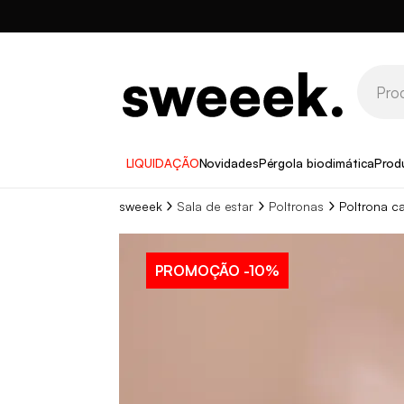
LIQUIDAÇÃO
Novidades
Pérgola bioclimática
Prod
sweeek
Sala de estar
Poltronas
Poltrona c
PROMOÇÃO
-10%