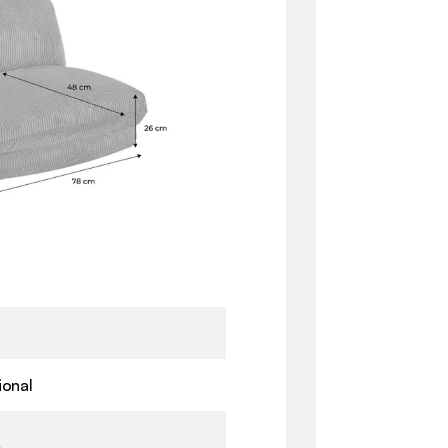
ional
m