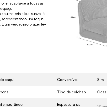
oite, adapta-se a todas as
 espaço.
seu material ultra-suave, é
ar, acrescentando um toque
. É um verdadeiro prazer tê-
de caqui
Conversível
Sim
trona
Tipo de colchão
Ocas
ntemporâneo
Espessura da
13 c