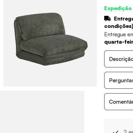
Expedição
Entrega
condições
Entregue e
quarta-fei
Descriçã
Perguntas
Comentári
2 e