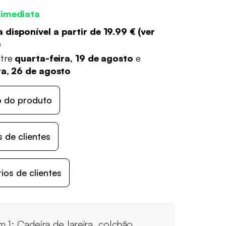
 imediata
 disponível a partir de
19.99 €
(
ver
)
ntre
quarta-feira, 19 de agosto
e
ra, 26 de agosto
o do produto
 de clientes
os de clientes
m 1: Cadeira de lareira, colchão