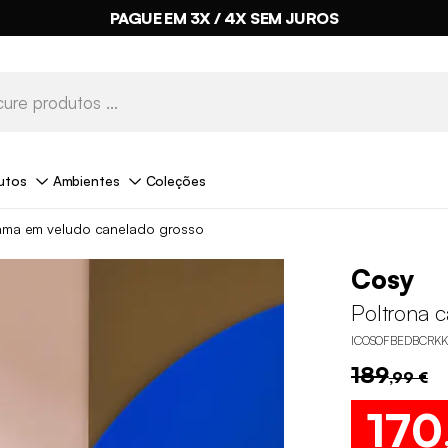
PAGUE EM 3X / 4X SEM JUROS
utos
Ambientes
Coleções
ama em veludo canelado grosso
Cosy
Poltrona 
ICOSOFBEDBCRKK
189
,99 €
170