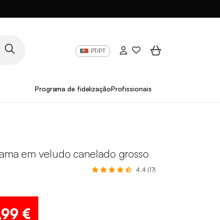
PT/PT
Programa de fidelização
Profissionais
cama em veludo canelado grosso
4.4 (17)
,99 €