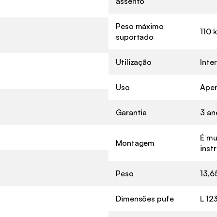
assento
Peso máximo
110 
suportado
Utilização
Inter
Uso
Apen
Garantia
3 an
É mu
Montagem
inst
Peso
13,6
Dimensões pufe
L 12