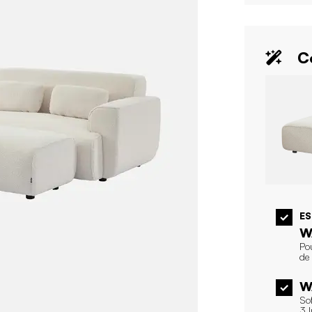
Co
E
W
Po
de
W
So
3 