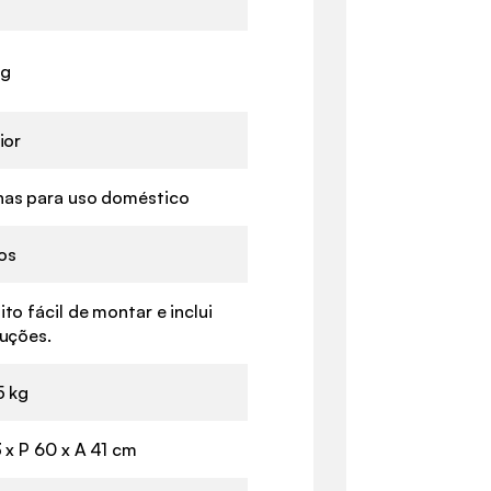
kg
ior
as para uso doméstico
os
ito fácil de montar e inclui
ruções.
5 kg
3 x P 60 x A 41 cm