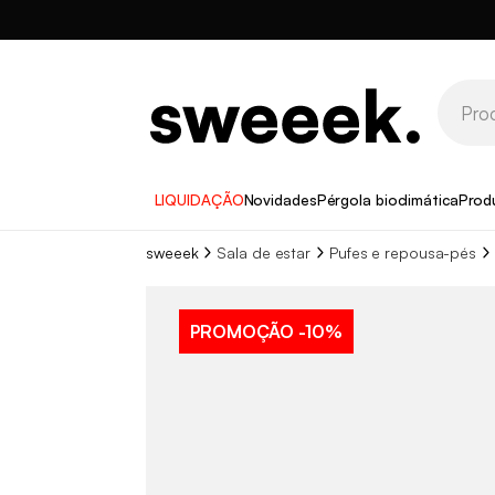
LIQUIDAÇÃO
Novidades
Pérgola bioclimática
Prod
sweeek
Sala de estar
Pufes e repousa-pés
PROMOÇÃO
-10%