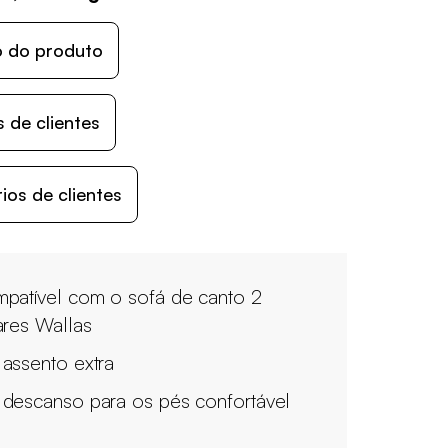
o do produto
 de clientes
os de clientes
patível com o sofá de canto 2
ares Wallas
assento extra
descanso para os pés confortável