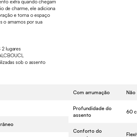
ento extra quando chegam
io de charme, ele adiciona
ração e torna o espaço
Nós o amamos por sua
2 lugares
ALCBOUCL
lizadas sob o assento
Com arrumação
Não
Profundidade do
60 
assento
râneo
Conforto do
Flexí