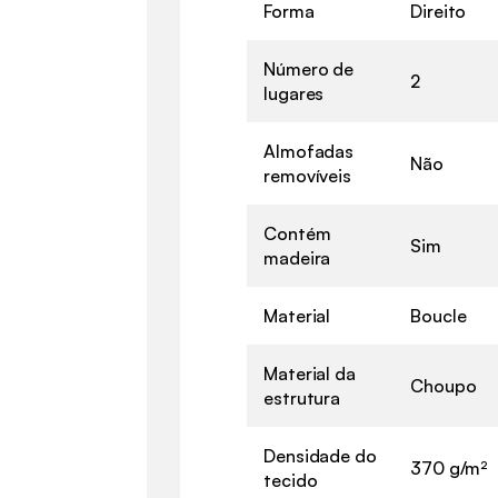
Forma
Direito
Número de
2
lugares
Almofadas
Não
removíveis
Contém
Sim
madeira
Material
Boucle
Material da
Choupo
estrutura
Densidade do
370 g/m²
tecido