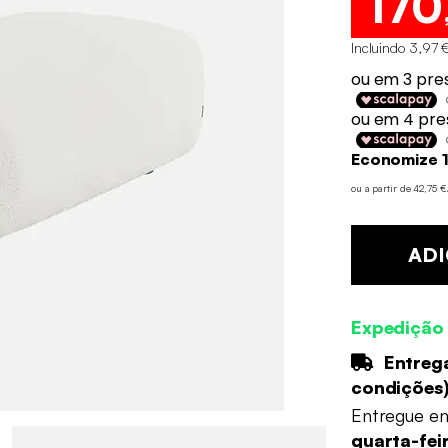
170
Incluindo 3,97 €
Economize 1
ou a partir de 42,75 
ADI
Expedição
Entrega
condições
Entregue e
quarta-fei