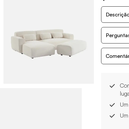
Descriçã
Perguntas
Comentári
Com
lug
Um 
Um 