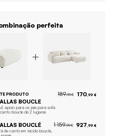
mbinação perfeita
189
170
STE PRODUTO
,99 €
,99 €
ALLAS BOUCLE
uf, apoio para os pés para sofá
 canto boucle de 2 lugares
1 159
ALLAS BOUCLÉ
927
,99 €
,99 €
fá de canto em tecido bouclé,
lugares