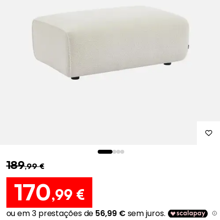
189
,99 €
170
,99 €