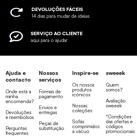
DEVOLUÇÕES FÁCEIS
14 dias para mudar de ideias
SERVIÇO AO CLIENTE
aqui para o ajudar
Ajuda e
Nossos
Inspire-se
sweeek
contacto
serviços
Os nossos
Quem
produtos
somos?
Onde está a
Formas de
icónicos
minha
pagamento
Avaliação
encomenda?
Nossas
sweeek
Envios e
coleções
Devoluções
entregas
*Condições
e reembolsos
Sofás
das ofertas e
Peças de
comprimidos
códigos
Perguntas
substituição
a vácuo
promocionais
frequentes