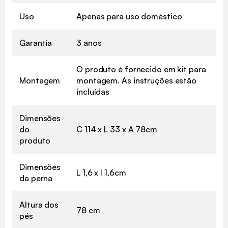
Uso
Apenas para uso doméstico
Garantia
3 anos
O produto é fornecido em kit para
Montagem
montagem. As instruções estão
incluídas
Dimensões
do
C 114 x L 33 x A 78cm
produto
Dimensões
L 1,6 x l 1,6cm
da perna
Altura dos
78 cm
pés