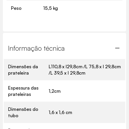
Peso
15,5 kg
Informação técnica
Dimensões da
L110,8 x l29,8cm /L 75,8 x l 29,8cm
prateleira
/L 39,5 x l 29,8cm
Espessura das
1,2cm
prateleiras
Dimensões do
1,6 x 1,6 cm
tubo