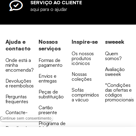
SERVIÇO AO CLIENTE
aqui para o ajudar
Ajuda e
Nossos
Inspire-se
sweeek
contacto
serviços
Os nossos
Quem
produtos
somos?
Onde está a
Formas de
icónicos
minha
pagamento
Avaliação
encomenda?
Nossas
sweeek
Envios e
coleções
Devoluções
entregas
*Condições
e reembolsos
Sofás
das ofertas e
Peças de
comprimidos
códigos
Perguntas
substituição
a vácuo
promocionais
frequentes
Cartão
Contacte-
presente
nos
Continue sem consentimento
Programa de
Recolha de
fidelizaçao
produtos