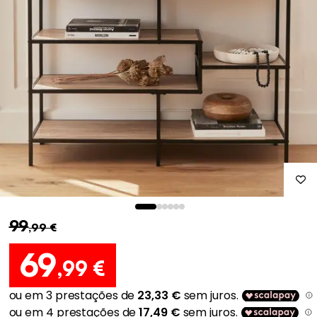
99
,99 €
69
,99 €