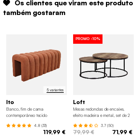
Os clientes que viram este produto
também gostaram
PROMO
-10%
5 variantes
Ito
Loft
Banco, fim de cama
Mesas redondas de encaixe,
contemporâneo tecido
efeito madeira e metal, set de 2
4.8 (33)
3.7 (50)
119,99 €
79,99 €
71,99 €