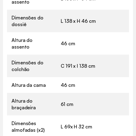
assento
Dimensões do
L 138 x H 46 cm
dossiê
Altura do
46 cm
assento
Dimensões do
C 191 x l 138 cm
colchão
Altura da cama
46 cm
Altura do
61 cm
braçadeira
Dimensões
L 69x H 32 cm
almofadas (x2)