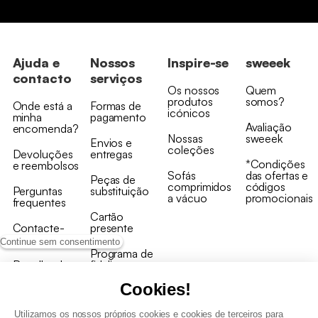
Ajuda e
Nossos
Inspire-se
sweeek
contacto
serviços
Os nossos
Quem
produtos
somos?
Onde está a
Formas de
icónicos
minha
pagamento
Avaliação
encomenda?
Nossas
sweeek
Envios e
coleções
Devoluções
entregas
*Condições
e reembolsos
Sofás
das ofertas e
Peças de
comprimidos
códigos
Perguntas
substituição
a vácuo
promocionais
frequentes
Cartão
Contacte-
presente
nos
Continue sem consentimento
Programa de
Recolha de
fidelizaçao
produtos
Cookies!
Utilizamos os nossos próprios cookies e cookies de terceiros para