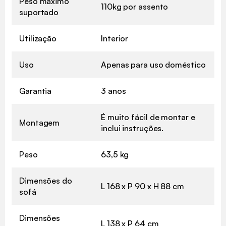
Peso máximo
110kg por assento
suportado
Utilização
Interior
Uso
Apenas para uso doméstico
Garantia
3 anos
É muito fácil de montar e
Montagem
inclui instruções.
Peso
63,5 kg
Dimensões do
L 168 x P 90 x H 88 cm
sofá
Dimensões
L 138 x P 64 cm