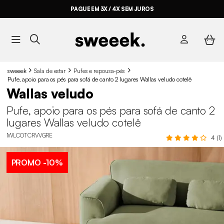
PAGUE EM 3X / 4X SEM JUROS
sweeek
Sala de estar
Pufes e repousa-pés
Pufe, apoio para os pés para sofá de canto 2 lugares Wallas veludo cotelê
Wallas veludo
Pufe, apoio para os pés para sofá de canto 2
lugares Wallas veludo cotelê
IWLCOTCRVVGRE
4 (1)
PROMO
-10%