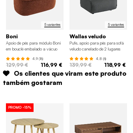
5 variantes
5 variantes
Boni
Wallas veludo
Apoio de pés para módulo Boni
Pufe, apoio para pés para sofá
em bouclé embalado a vácuo
veludo canelado de 2 lugares
4.9 (16)
4.8 (6)
129,99 €
116,99 €
139,99 €
118,99 €
Os clientes que viram este produto
também gostaram
PROMO
-15%