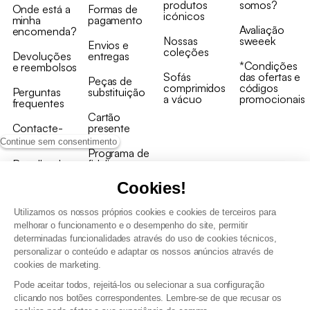
produtos
somos?
Onde está a
Formas de
icónicos
minha
pagamento
Avaliação
encomenda?
Nossas
sweeek
Envios e
coleções
Devoluções
entregas
*Condições
e reembolsos
Sofás
das ofertas e
Peças de
comprimidos
códigos
Perguntas
substituição
a vácuo
promocionais
frequentes
Cartão
Contacte-
presente
nos
Continue sem consentimento
Programa de
Recolha de
fidelizaçao
produtos
Cookies!
Utilizamos os nossos próprios cookies e cookies de terceiros para
melhorar o funcionamento e o desempenho do site, permitir
determinadas funcionalidades através do uso de cookies técnicos,
personalizar o conteúdo e adaptar os nossos anúncios através de
Termos e Condições Gerais de Venda e Aviso Legal
cookies de marketing.
Condições Gerais de Utilização do Programa de Fidelização
Pode aceitar todos, rejeitá-los ou selecionar a sua configuração
Gestão de dados pessoais e política de cookies
clicando nos botões correspondentes. Lembre-se de que recusar os
Termos e condições gerais de venda pro