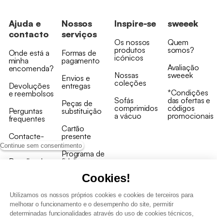
Ajuda e
Nossos
Inspire-se
sweeek
contacto
serviços
Os nossos
Quem
produtos
somos?
Onde está a
Formas de
icónicos
minha
pagamento
Avaliação
encomenda?
Nossas
sweeek
Envios e
coleções
Devoluções
entregas
*Condições
e reembolsos
Sofás
das ofertas e
Peças de
comprimidos
códigos
Perguntas
substituição
a vácuo
promocionais
frequentes
Cartão
Contacte-
presente
nos
Continue sem consentimento
Programa de
Recolha de
fidelizaçao
produtos
Cookies!
Utilizamos os nossos próprios cookies e cookies de terceiros para
melhorar o funcionamento e o desempenho do site, permitir
determinadas funcionalidades através do uso de cookies técnicos,