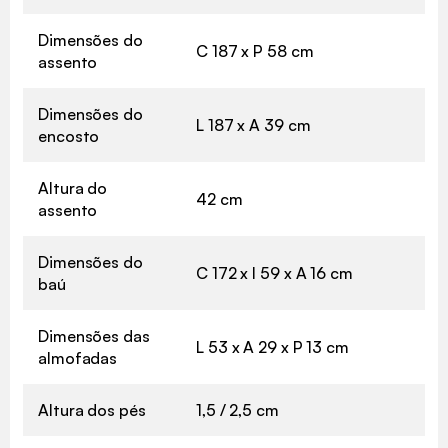
Dimensões do
C 187 x P 58 cm
assento
Dimensões do
L 187 x A 39 cm
encosto
Altura do
42 cm
assento
Dimensões do
C 172 x l 59 x A 16 cm
baú
Dimensões das
L 53 x A 29 x P 13 cm
almofadas
Altura dos pés
1,5 / 2,5 cm