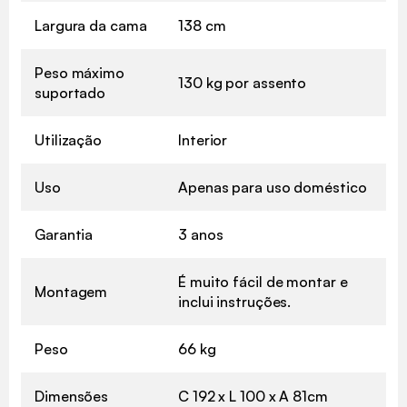
Largura da cama
138 cm
Peso máximo
130 kg por assento
suportado
Utilização
Interior
Uso
Apenas para uso doméstico
Garantia
3 anos
É muito fácil de montar e
Montagem
inclui instruções.
Peso
66 kg
Dimensões
C 192 x L 100 x A 81cm