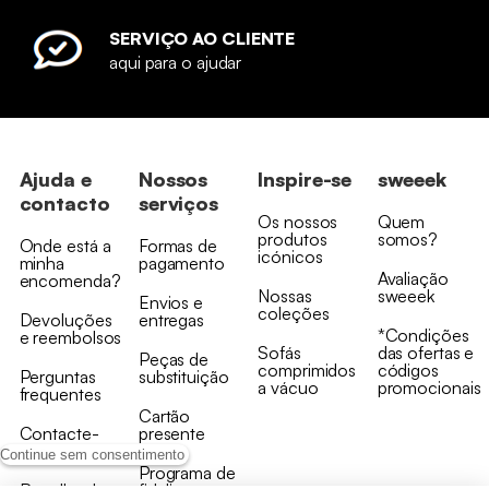
SERVIÇO AO CLIENTE
aqui para o ajudar
Ajuda e
Nossos
Inspire-se
sweeek
contacto
serviços
Os nossos
Quem
produtos
somos?
Onde está a
Formas de
icónicos
minha
pagamento
Avaliação
encomenda?
Nossas
sweeek
Envios e
coleções
Devoluções
entregas
*Condições
e reembolsos
Sofás
das ofertas e
Peças de
comprimidos
códigos
Perguntas
substituição
a vácuo
promocionais
frequentes
Cartão
Contacte-
presente
nos
Continue sem consentimento
Programa de