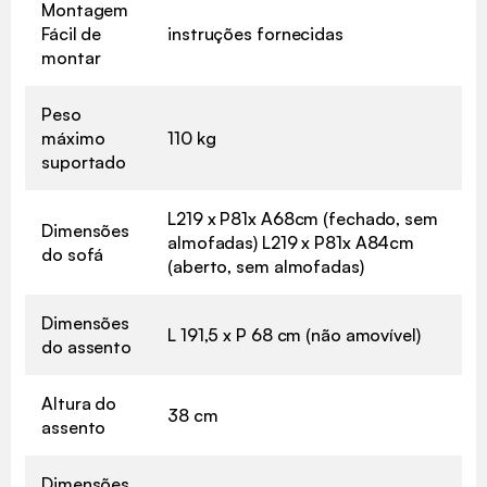
Montagem
Fácil de
instruções fornecidas
montar
Peso
máximo
110 kg
suportado
L219 x P81x A68cm (fechado, sem
Dimensões
almofadas) L219 x P81x A84cm
do sofá
(aberto, sem almofadas)
Dimensões
L 191,5 x P 68 cm (não amovível)
do assento
Altura do
38 cm
assento
Dimensões