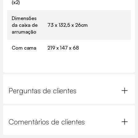
(x2)
Dimensões
da caixa de
73 x 132,5 x 26cm
arrumação
Com cama
219 x 147 x 68
Perguntas de clientes
Comentários de clientes