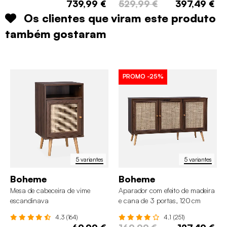
739,99 €
529,99 €
397,49 €
Os clientes que viram este produto
também gostaram
PROMO
-25%
5 variantes
5 variantes
Boheme
Boheme
Mesa de cabeceira de vime
Aparador com efeito de madeira
escandinava
e cana de 3 portas, 120 cm
4.3 (164)
4.1 (251)