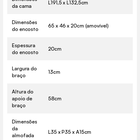
L191,5 x L132,5cm
da cama
Dimensões
65 x 46 x 20cm (amovível)
do encosto
Espessura
20cm
do encosto
Largura do
13cm
braço
Altura do
apoio de
58cm
braço
Dimensões
da
L35 x P35 x A15cm
almofada