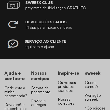
SWEEEK CLUB
programa de fidelização GRATUITO
DEVOLUÇÕES FÁCEIS
14 dias para mudar de ideias
SERVIÇO AO CLIENTE
aqui para o ajudar
Ajuda e
Nossos
Inspire-se
sweeek
contacto
serviços
Os nossos
Quem
produtos
somos?
Onde está a
Formas de
icónicos
minha
pagamento
Avaliação
encomenda?
Nossas
sweeek
Envios e
coleções
Devoluções
entregas
*Condições
e reembolsos