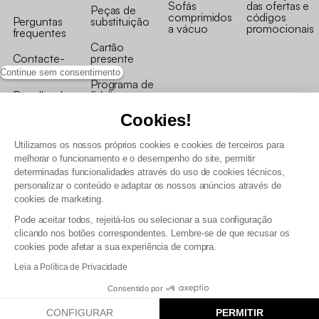
Sofás
das ofertas e
Peças de
comprimidos
códigos
Perguntas
substituição
a vácuo
promocionais
frequentes
Cartão
Contacte-
presente
nos
Continue sem consentimento
Programa de
Recolha de
fidelizaçao
produtos
Cookies!
Utilizamos os nossos próprios cookies e cookies de terceiros para
melhorar o funcionamento e o desempenho do site, permitir
determinadas funcionalidades através do uso de cookies técnicos,
personalizar o conteúdo e adaptar os nossos anúncios através de
Termos e Condições Gerais de Venda e Aviso Legal
cookies de marketing.
Condições Gerais de Utilização do Programa de Fidelização
Pode aceitar todos, rejeitá-los ou selecionar a sua configuração
Gestão de dados pessoais e política de cookies
clicando nos botões correspondentes. Lembre-se de que recusar os
Termos e condições gerais de venda pro
cookies pode afetar a sua experiência de compra.
Declaração de Acessibilidade
Leia a Política de Privacidade
Consentido por
CONFIGURAR
PERMITIR