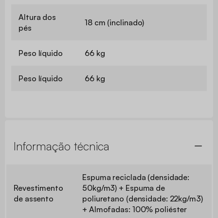
Altura dos
18 cm (inclinado)
pés
Peso líquido
66 kg
Peso líquido
66 kg
Informação técnica
Espuma reciclada (densidade:
Revestimento
50kg/m3) + Espuma de
de assento
poliuretano (densidade: 22kg/m3)
+ Almofadas: 100% poliéster