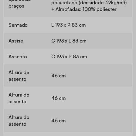
poliuretano (densidade: 22kg/m3)
braços
+ Almofadas: 100% poliéster
Sentado
L 193 x P 83 cm
Assise
C 193 x L 83 cm
Assento
C 193 x P 83 cm
Altura de
46 cm
assento
Altura do
46 cm
assento
Altura do
46 cm
assento