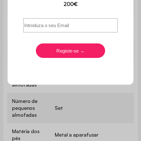
Número de
8
pés
Número de
1
meridianas
Número de
1
meridianas
Número de
pequenos
3
almofadas
Número de
pequenos
Set
almofadas
Matéria dos
Metal a aparafusar
pés