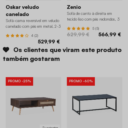
Oskar veludo
Zenio
canelado
Sofá de canto à direita em
tecido liso com pés redondos, 3
Sofá-cama reversível em veludo
lugares
canelado com pés em metal, 2-3
5 (5)
lugares
629,99 €
566,99 €
4 (2)
529,99 €
Os clientes que viram este produto
também gostaram
PROMO
-25%
PROMO
-60%
2 variantes