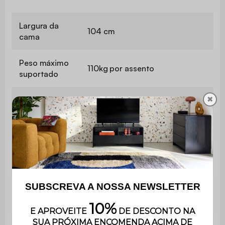
Largura da
104 cm
cama
Peso máximo
110kg por assento
suportado
✖
Uso
Apenas para uso doméstico
Garantia
3 anos
É muito fácil de montar e inclui
Montagem
instruções.
Número de
8
pés