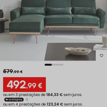
579
,99 €
492
,99 €