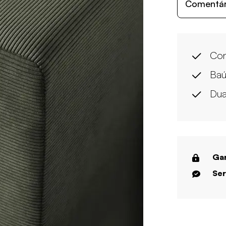
Comentári
Con
Baú
Dua
Gar
Ser