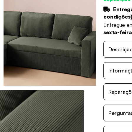
Entrega
condições
Entregue e
sexta-feira
Descriçã
Informaç
Reparaçõe
Perguntas