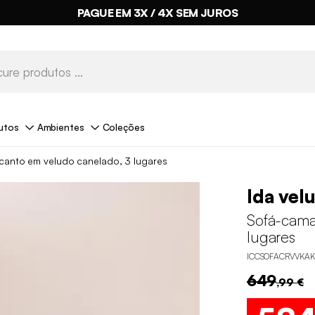
PAGUE EM 3X / 4X SEM JUROS
utos
Ambientes
Coleções
canto em veludo canelado, 3 lugares
Ida vel
Sofá-cama
lugares
ICCSOFACRVVKAK
649
,99 €