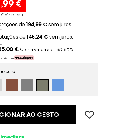
4
,99 €
 € d'éco-part
.
65,00 €.
Oferta válida até 18/08/26.
 €/mês com
 escuro
CIONAR AO CESTO
 imediata