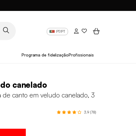
PT/PT
Programa de fidelização
Profissionais
udo canelado
 de canto em veludo canelado, 3
3.9 (78)