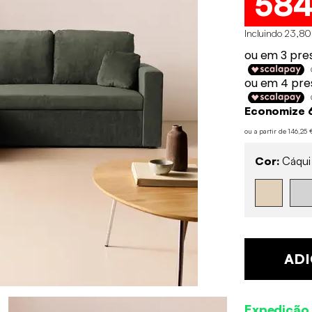
58
Incluindo 23,80
Economize 
ou a partir de 146,25
Cor:
Cáqui
ADI
Expedição