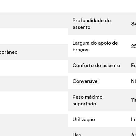
Profundidade do
8
assento
Largura do apoio de
2
braços
porâneo
Conforto do assento
Eq
Conversível
N
Peso máximo
11
suportado
Utilização
In
Uso
A