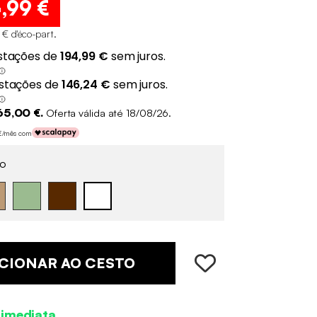
4
,99 €
 € d'éco-part
.
65,00 €.
Oferta válida até 18/08/26.
 €/mês com
o
CIONAR AO CESTO
 imediata