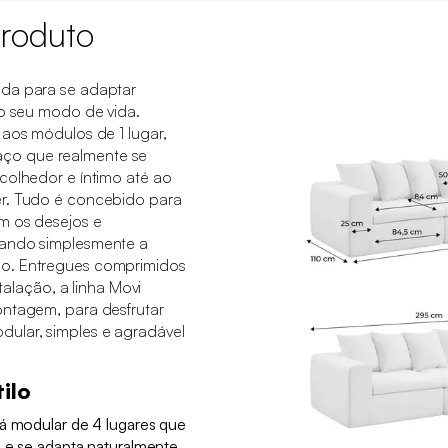
roduto
ada para se adaptar
ao seu modo de vida.
 aos módulos de 1 lugar,
ço que realmente se
colhedor e íntimo até ao
er. Tudo é concebido para
m os desejos e
dando simplesmente a
o. Entregues comprimidos
stalação, a linha Movi
ontagem, para desfrutar
ular, simples e agradável
ilo
fá modular de 4 lugares que
a e se adapta naturalmente