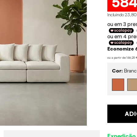
58
Incluindo 23,80
Economize 
ou a partir de 146,25
Cor:
Branc
ADI
Expedição