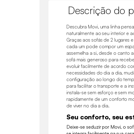
Descrição do p
Descubra Movi, uma linha pens
naturalmente ao seu interior e 
Graças aos sofás de 2 lugares e
cada um pode compor um espa
assemelha a si, desde o canto a
sofá mais generoso para receb
evoluir facilmente de acordo co
necessidades do dia a dia, mu
configuração ao longo do temp
para facilitar o transporte e a in
instala-se sem esforço e sem m
rapidamente de um conforto mod
de viver no dia a dia.
Seu conforto, seu est
Deixe-se seduzir por Movi, o so
se integra facilmente na sua cas