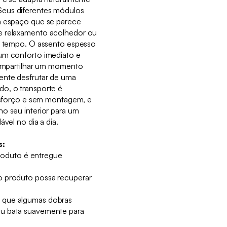
Seus diferentes módulos
m espaço que se parece
e relaxamento acolhedor ou
do tempo. O assento espesso
um conforto imediato e
 compartilhar um momento
ente desfrutar de uma
o, o transporte é
 esforço e sem montagem, e
no seu interior para um
ável no dia a dia.
s:
 produto é entregue
o produto possa recuperar
 que algumas dobras
ou bata suavemente para