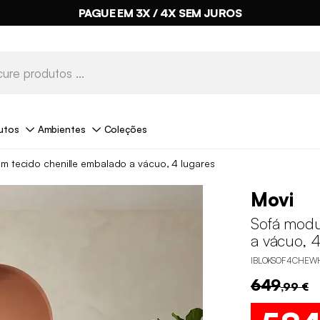
PAGUE EM 3X / 4X SEM JUROS
utos
Ambientes
Coleções
m tecido chenille embalado a vácuo, 4 lugares
Movi
Sofá modu
a vácuo, 4
IBLOKSOF4CHEW
649
,99 €