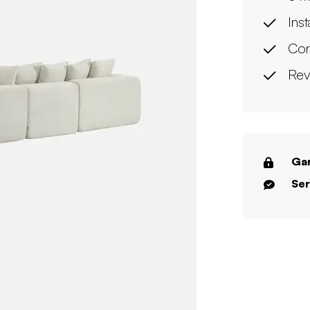
Ins
Con
Rev
Gar
Ser