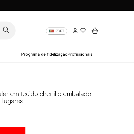
PT/PT
Programa de fidelização
Profissionais
lar em tecido chenille embalado
 lugares
H