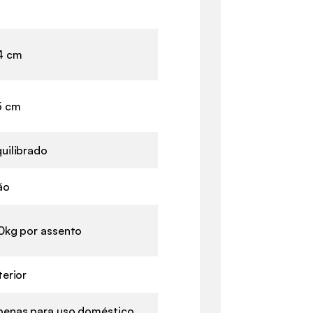
4 cm
5 cm
uilibrado
ão
0kg por assento
terior
penas para uso doméstico