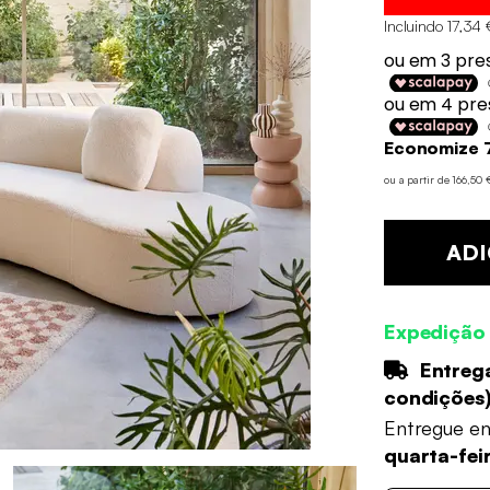
Incluindo 17,34 
Economize 
ou a partir de 166,50
ADI
Expedição
Entrega
condições
Entregue e
quarta-fei