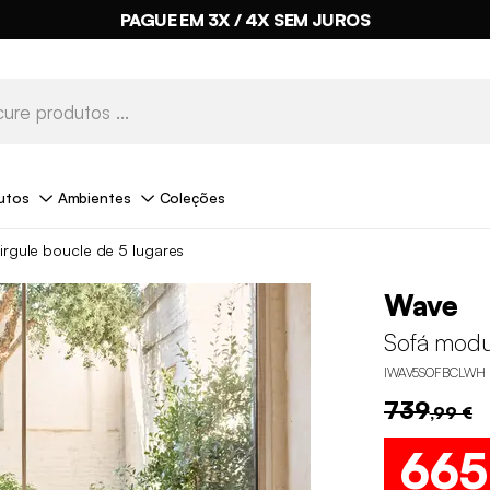
PAGUE EM 3X / 4X SEM JUROS
utos
Ambientes
Coleções
irgule boucle de 5 lugares
Wave
Sofá modu
IWAV5SOFBCLWH
739
,99 €
665