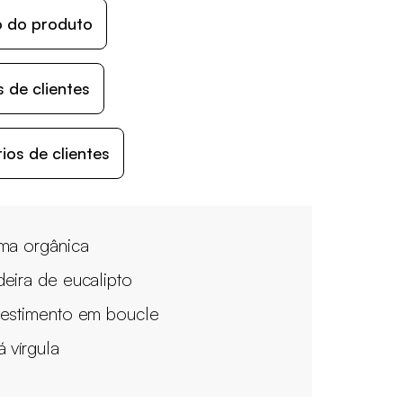
o do produto
 de clientes
os de clientes
ma orgânica
eira de eucalipto
estimento em boucle
á vírgula