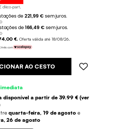
€ d'éco-part
.
74,00 €.
Oferta válida até 18/08/26.
 €/mês com
CIONAR AO CESTO
 imediata
 disponível a partir de
39.99 €
(
ver
)
ntre
quarta-feira, 19 de agosto
e
ra, 26 de agosto