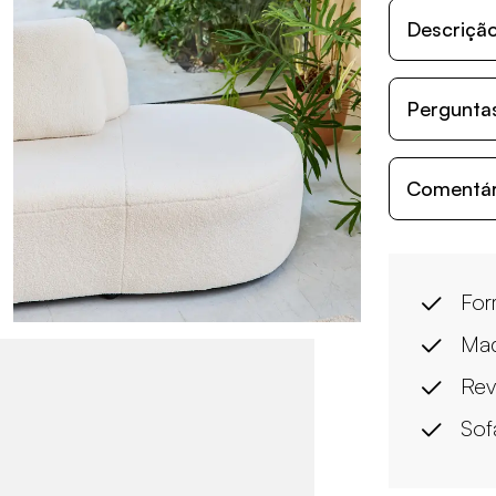
Descriçã
Perguntas
Comentári
For
Mad
Rev
Sof