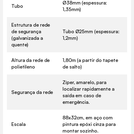
Ø38mm (espessura:
Tubo
1,35mm)
Estrutura de rede
de segurança
Tubo Ø25mm (espessura:
(galvanizada a
1,2mm)
quente)
Altura da rede de
1,80m (a partir do tapete
polietileno
de salto)
Zíper, amarelo, para
localizar rapidamente a
Segurança da rede
saída em caso de
emergência.
88x32cm, em aço com
Escala
pintura epóxi cinza para
montar sozinho.