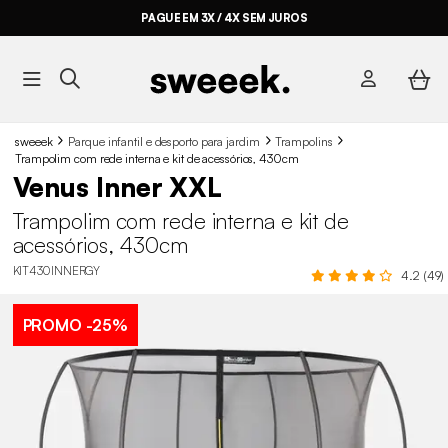
PAGUE EM 3X / 4X SEM JUROS
sweeek
Parque infantil e desporto para jardim
Trampolins
Trampolim com rede interna e kit de acessórios, 430cm
Venus Inner XXL
Trampolim com rede interna e kit de
acessórios, 430cm
KIT430INNERGY
4.2 (49)
PROMO
-25%