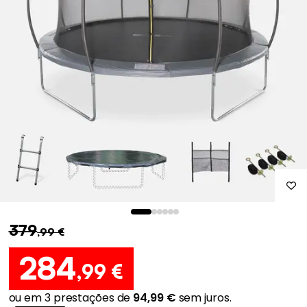
379
,99 €
284
,99 €