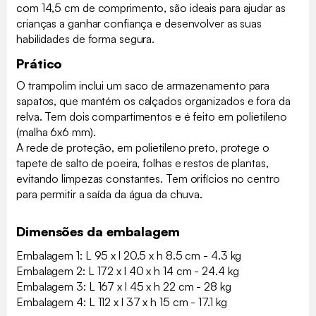
com 14,5 cm de comprimento, são ideais para ajudar as
crianças a ganhar confiança e desenvolver as suas
habilidades de forma segura.
Prático
O trampolim inclui um saco de armazenamento para
sapatos, que mantém os calçados organizados e fora da
relva. Tem dois compartimentos e é feito em polietileno
(malha 6x6 mm).
A rede de proteção, em polietileno preto, protege o
tapete de salto de poeira, folhas e restos de plantas,
evitando limpezas constantes. Tem orifícios no centro
para permitir a saída da água da chuva.
Dimensões da embalagem
Embalagem 1: L 95 x l 20.5 x h 8.5 cm - 4.3 kg
Embalagem 2: L 172 x l 40 x h 14 cm - 24.4 kg
Embalagem 3: L 167 x l 45 x h 22 cm - 28 kg
Embalagem 4: L 112 x l 37 x h 15 cm - 17.1 kg