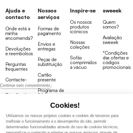
Ajuda e
Nossos
Inspire-se
sweeek
contacto
serviços
Os nossos
Quem
produtos
somos?
Onde está a
Formas de
icónicos
minha
pagamento
Avaliação
encomenda?
Nossas
sweeek
Envios e
coleções
Devoluções
entregas
*Condições
e reembolsos
Sofás
das ofertas e
Peças de
comprimidos
códigos
Perguntas
substituição
a vácuo
promocionais
frequentes
Cartão
Contacte-
presente
nos
Continue sem consentimento
Programa de
Recolha de
fidelizaçao
produtos
Cookies!
Utilizamos os nossos próprios cookies e cookies de terceiros para
melhorar o funcionamento e o desempenho do site, permitir
determinadas funcionalidades através do uso de cookies técnicos,
personalizar o conteúdo e adaptar os nossos anúncios através de