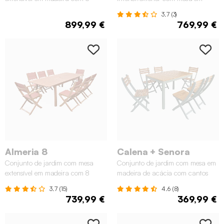
cadeiras, Madeira
madeira de acácia com 4
3.7 (3)
cadeiras, Madeira
899,99 €
769,99 €
Almeria 8
Calena + Senora
Conjunto de jardim com mesa
Conjunto de jardim com mesa em
extensível em madeira com 8
madeira de acácia com cantos
cadeiras, Madeira
arredondados com 6 cadeiras,
3.7 (15)
4.6 (8)
Verde caqui
739,99 €
369,99 €