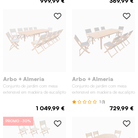
999,99 €
369,99 €
Arbo + Almeria
Arbo + Almeria
Conjunto de jardim com mesa
Conjunto de jardim com mesa
extensível em madeira de eucalipto
extensível em madeira de eucalipto
com 12 cadeiras, Natural
com 8 cadeiras, Natural
1 (1)
1 049,99 €
729,99 €
PROMO
-30%