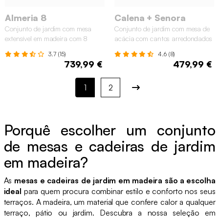
Almeria 8
Calena + Senora
Conjunto de jardim com mesa
Conjunto de jardim com mesa de
extensível em madeira com 8
acácia com cantos arredondados
cadeiras, Madeira
com 8 cadeiras, Verde caqui
3.7 (15)
4.6 (8)
739,99 €
479,99 €
1
2
Porquê escolher um conjunto
de mesas e cadeiras de jardim
em madeira?
As
mesas e cadeiras de jardim em madeira são a escolha
ideal
para quem procura combinar estilo e conforto nos seus
terraços. A madeira, um material que confere calor a qualquer
terraço, pátio ou jardim. Descubra a nossa seleção em