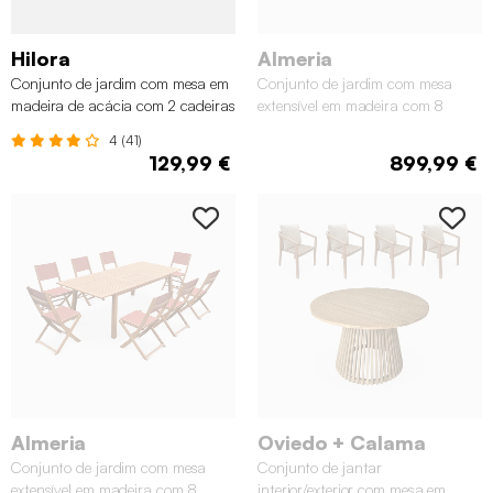
Hilora
Almeria
Conjunto de jardim com mesa em
Conjunto de jardim com mesa
madeira de acácia com 2 cadeiras
extensível em madeira com 8
dobráveis, Verde caqui
cadeiras, Madeira
4 (41)
129,99 €
899,99 €
Almeria
Oviedo + Calama
Conjunto de jardim com mesa
Conjunto de jantar
extensível em madeira com 8
interior/exterior com mesa em