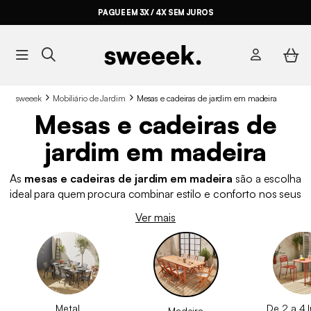
PAGUE EM 3X / 4X SEM JUROS
sweeek
Mobiliário de Jardim
Mesas e cadeiras de jardim em madeira
Mesas e cadeiras de
jardim em madeira
As
mesas e cadeiras de jardim em madeira
são a escolha
ideal para quem procura combinar estilo e conforto nos seus
terraços. A madeira, um material que confere calor a qualquer
Ver mais
terraço, pátio ou jardim. Descubra a nossa seleção em
madeira, com diferentes estilos disponíveis.
Metal
De 2 a 4 
Madeira