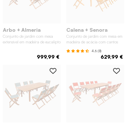
Arbo + Almeria
Calena + Senora
Conjunto de jardim com mesa
Conjunto de jardim com mesa em
extensível em madeira de eucalipto
madeira de acácia com cantos
com 12 cadeiras, Natural
arredondados com 10 cadeiras,
4.6 (8)
Natural
999,99 €
629,99 €