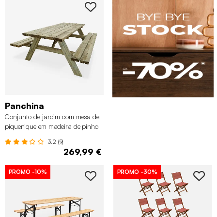
Panchina
Conjunto de jardim com mesa de
piquenique em madeira de pinho
com 2 bancos, Madeira
3.2 (9)
269,99 €
PROMO
-10%
PROMO
-30%