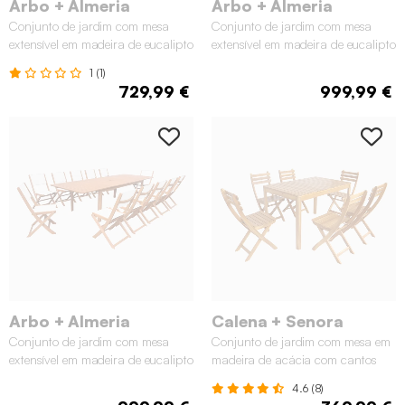
Arbo + Almeria
Arbo + Almeria
Conjunto de jardim com mesa
Conjunto de jardim com mesa
extensível em madeira de eucalipto
extensível em madeira de eucalipto
com 8 cadeiras, Natural
com 12 cadeiras, Natural
1 (1)
729,99 €
999,99 €
Arbo + Almeria
Calena + Senora
Conjunto de jardim com mesa
Conjunto de jardim com mesa em
extensível em madeira de eucalipto
madeira de acácia com cantos
com 12 cadeiras, Natural
arredondados com 6 cadeiras,
4.6 (8)
Natural