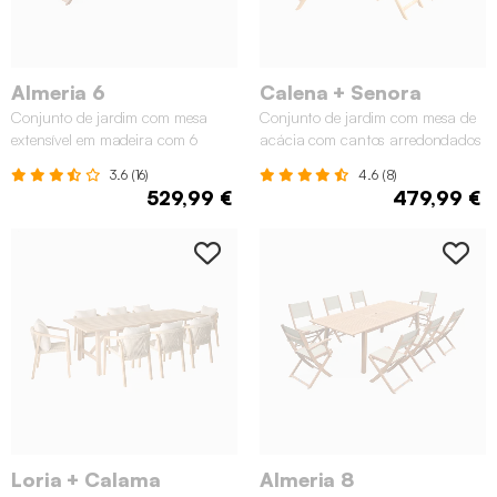
Almeria 6
Calena + Senora
Conjunto de jardim com mesa
Conjunto de jardim com mesa de
extensível em madeira com 6
acácia com cantos arredondados
cadeiras, Madeira
com 8 cadeiras, Natural
3.6 (16)
4.6 (8)
529,99 €
479,99 €
Loria + Calama
Almeria 8