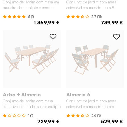
Conjunto de jardim com mesa em
Conjunto de jardim com mesa
madeira de eucalipto e cordas
extensível em madeira com 8
com 8 cadeiras, Bege
cadeiras, Madeira
5 (1)
3.7 (15)
1 369,99 €
739,99 €
Arbo + Almeria
Almeria 6
Conjunto de jardim com mesa
Conjunto de jardim com mesa
extensível em madeira de eucalipto
extensível em madeira com 6
com 8 cadeiras, Natural
cadeiras, Verde caqui
1 (1)
3.6 (16)
729,99 €
529,99 €