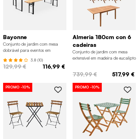
Bayonne
Almeria 180cm con 6
Conjunto de jardim com mesa
cadeiras
dobrável para eventos em
Conjunto de jardim com mesa
madeira de abeto com 2 bancos,
extensível em madeira de eucalipto
3.8 (10)
Natural
com 6 cadeiras, Madeira
129,99 €
116,99 €
739,99 €
517,99 €
PROMO
-10%
PROMO
-10%