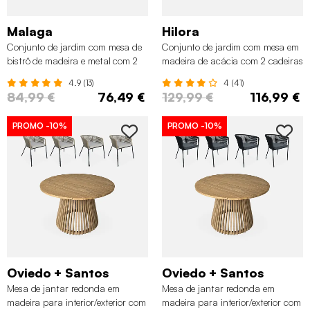
Malaga
Hilora
Conjunto de jardim com mesa de
Conjunto de jardim com mesa em
bistrô de madeira e metal com 2
madeira de acácia com 2 cadeiras
cadeiras, Preto
dobráveis, Verde cinzento
4.9 (13)
4 (41)
84,99 €
76,49 €
129,99 €
116,99 €
PROMO
-10%
PROMO
-10%
Oviedo + Santos
Oviedo + Santos
Mesa de jantar redonda em
Mesa de jantar redonda em
madeira para interior/exterior com
madeira para interior/exterior com