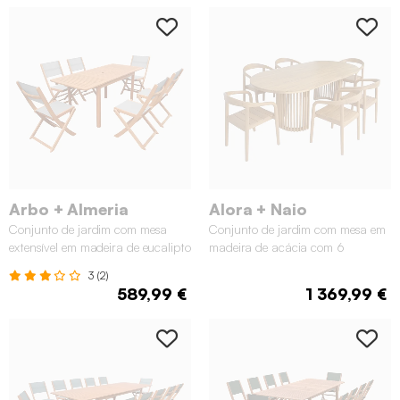
Arbo + Almeria
Alora + Naio
Conjunto de jardim com mesa
Conjunto de jardim com mesa em
extensível em madeira de eucalipto
madeira de acácia com 6
com 6 cadeiras, Natural
cadeiras, Natural
3 (2)
589,99 €
1 369,99 €