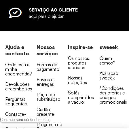
SERVIÇO AO CLIENTE
aqui para o ajudar
Ajuda e
Nossos
Inspire-se
sweeek
contacto
serviços
Os nossos
Quem
produtos
somos?
Onde está a
Formas de
icónicos
minha
pagamento
Avaliação
encomenda?
Nossas
sweeek
Envios e
coleções
Devoluções
entregas
*Condições
e reembolsos
Sofás
das ofertas e
Peças de
comprimidos
códigos
Perguntas
substituição
a vácuo
promocionais
frequentes
Cartão
Contacte-
presente
nos
Continue sem consentimento
Programa de
Recolha de
fidelizaçao