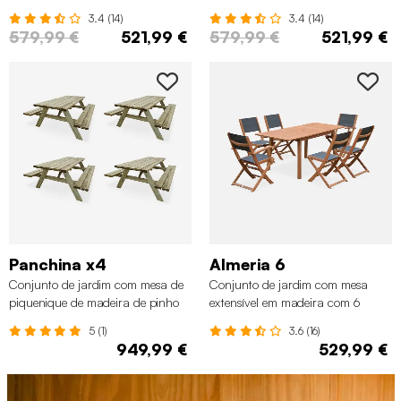
4 cadeiras, Bege
4 cadeiras, Preto
3.4 (14)
3.4 (14)
579,99 €
521,99 €
579,99 €
521,99 €
Panchina x4
Almeria 6
Conjunto de jardim com mesa de
Conjunto de jardim com mesa
piquenique de madeira de pinho
extensível em madeira com 6
de 6 lugares, set de 4, Madeira
cadeiras, Madeira
5 (1)
3.6 (16)
949,99 €
529,99 €