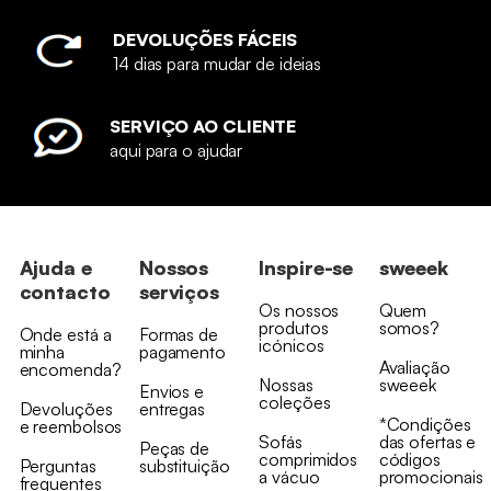
DEVOLUÇÕES FÁCEIS
14 dias para mudar de ideias
SERVIÇO AO CLIENTE
aqui para o ajudar
Ajuda e
Nossos
Inspire-se
sweeek
contacto
serviços
Os nossos
Quem
produtos
somos?
Onde está a
Formas de
icónicos
minha
pagamento
Avaliação
encomenda?
Nossas
sweeek
Envios e
coleções
Devoluções
entregas
*Condições
e reembolsos
Sofás
das ofertas e
Peças de
comprimidos
códigos
Perguntas
substituição
a vácuo
promocionais
frequentes