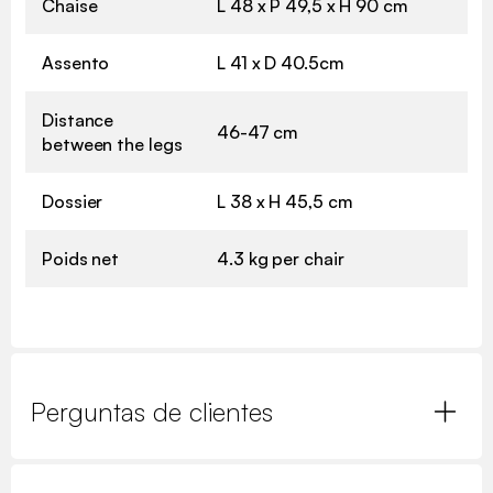
Chaise
L 48 x P 49,5 x H 90 cm
Assento
L 41 x D 40.5cm
Distance
46-47 cm
between the legs
Dossier
L 38 x H 45,5 cm
Poids net
4.3 kg per chair
Perguntas de clientes