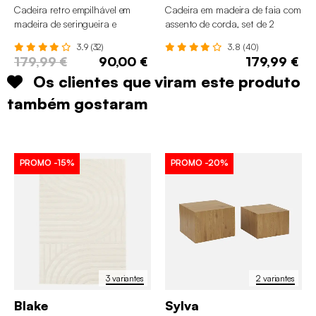
Cadeira retro empilhável em
Cadeira em madeira de faia com
madeira de seringueira e
assento de corda, set de 2
contraplacado, set de 4
3.9 (32)
3.8 (40)
179,99 €
90,00 €
179,99 €
Os clientes que viram este produto
também gostaram
PROMO
-15%
PROMO
-20%
3 variantes
2 variantes
Blake
Sylva