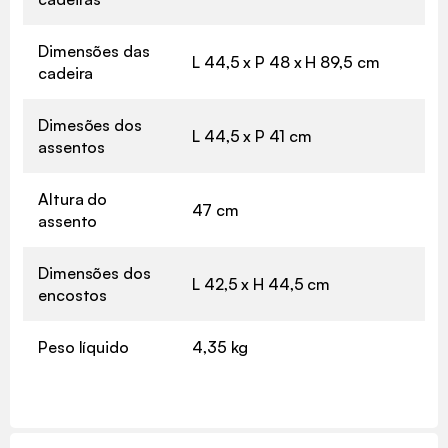
Dimensões das
L 44,5 x P 48 x H 89,5 cm
cadeira
Dimesões dos
L 44,5 x P 41 cm
assentos
Altura do
47 cm
assento
Dimensões dos
L 42,5 x H 44,5 cm
encostos
Peso líquido
4,35 kg