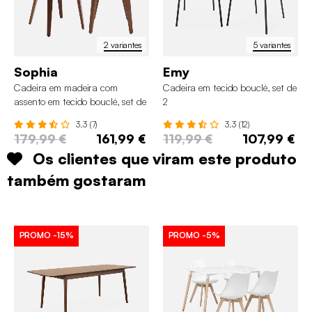
2 variantes
5 variantes
Sophia
Emy
Cadeira em madeira com
Cadeira em tecido bouclé, set de
assento em tecido bouclé, set de
2
2
3.3 (7)
3.3 (12)
179,99 €
161,99 €
119,99 €
107,99 €
Os clientes que viram este produto
também gostaram
PROMO
-15%
PROMO
-5%