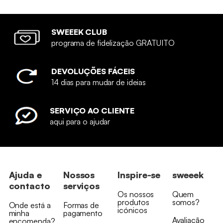
SWEEEK CLUB
programa de fidelização GRATUITO
DEVOLUÇÕES FÁCEIS
14 dias para mudar de ideias
SERVIÇO AO CLIENTE
aqui para o ajudar
Ajuda e
Nossos
Inspire-se
sweeek
contacto
serviços
Os nossos
Quem
produtos
somos?
Onde está a
Formas de
icónicos
minha
pagamento
Avaliação
encomenda?