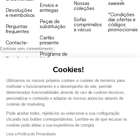
Nossas
sweeek
Envios e
coleções
Devoluções
entregas
*Condições
e reembolsos
Sofás
das ofertas e
Peças de
comprimidos
códigos
Perguntas
substituição
a vácuo
promocionais
frequentes
Cartão
Contacte-
presente
nos
Continue sem consentimento
Programa de
Recolha de
fidelizaçao
produtos
Cookies!
Utilizamos os nossos próprios cookies e cookies de terceiros para
melhorar o funcionamento e o desempenho do site, permitir
determinadas funcionalidades através do uso de cookies técnicos,
personalizar o conteúdo e adaptar os nossos anúncios através de
Termos e Condições Gerais de Venda e Aviso Legal
cookies de marketing.
Condições Gerais de Utilização do Programa de Fidelização
Pode aceitar todos, rejeitá-los ou selecionar a sua configuração
Gestão de dados pessoais e política de cookies
clicando nos botões correspondentes. Lembre-se de que recusar os
Termos e condições gerais de venda pro
cookies pode afetar a sua experiência de compra.
Declaração de Acessibilidade
Leia a Política de Privacidade