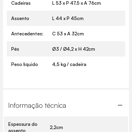
Cadeiras
L 53 x P 47,5 x A 76cm
Assento
L 44 x P 45cm
Antecedentes:
C 53 x A 32cm
Pés
Ø3 / Ø4,2 x H 42cm
Peso líquido
4,5 kg / cadeira
Informação técnica
Espessura do
2,2cm
assento