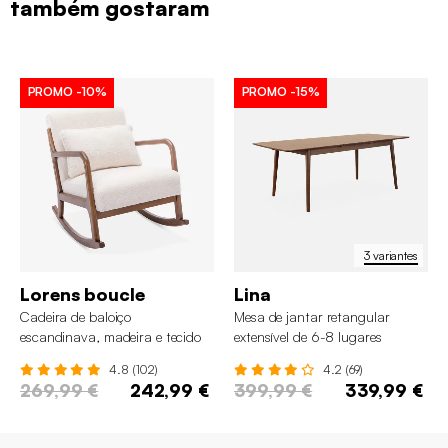
também gostaram
PROMO
-10%
PROMO
-15%
3 variantes
Lorens boucle
Lina
Cadeira de baloiço
Mesa de jantar retangular
escandinava, madeira e tecido
extensível de 6-8 lugares
boucle
4.8 (102)
4.2 (69)
269,99 €
242,99 €
399,99 €
339,99 €