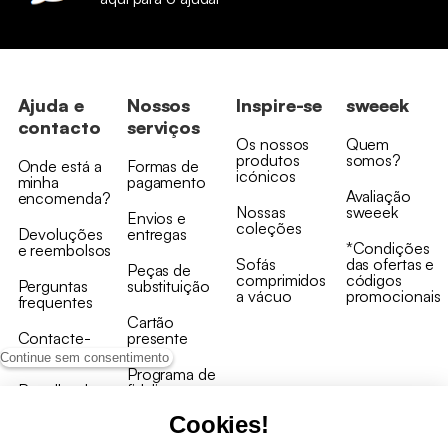
Ajuda e
Nossos
Inspire-se
sweeek
contacto
serviços
Os nossos
Quem
produtos
somos?
Onde está a
Formas de
icónicos
minha
pagamento
Avaliação
encomenda?
Nossas
sweeek
Envios e
coleções
Devoluções
entregas
*Condições
e reembolsos
Sofás
das ofertas e
Peças de
comprimidos
códigos
Perguntas
substituição
a vácuo
promocionais
frequentes
Cartão
Contacte-
presente
nos
Continue sem consentimento
Programa de
Recolha de
fidelizaçao
produtos
Cookies!