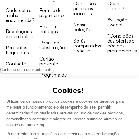
Os nossos
Quem
produtos
somos?
Onde está a
Formas de
icónicos
minha
pagamento
Avaliação
encomenda?
Nossas
sweeek
Envios e
coleções
Devoluções
entregas
*Condições
e reembolsos
Sofás
das ofertas e
Peças de
comprimidos
códigos
Perguntas
substituição
a vácuo
promocionais
frequentes
Cartão
Contacte-
presente
nos
Continue sem consentimento
Programa de
Recolha de
fidelizaçao
produtos
Cookies!
Utilizamos os nossos próprios cookies e cookies de terceiros para
melhorar o funcionamento e o desempenho do site, permitir
determinadas funcionalidades através do uso de cookies técnicos,
personalizar o conteúdo e adaptar os nossos anúncios através de
Termos e Condições Gerais de Venda e Aviso Legal
cookies de marketing.
Condições Gerais de Utilização do Programa de Fidelização
Pode aceitar todos, rejeitá-los ou selecionar a sua configuração
Gestão de dados pessoais e política de cookies