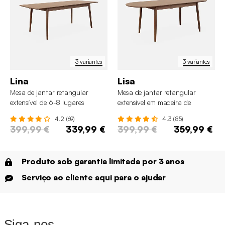
3 variantes
3 variantes
Lina
Lisa
Mesa de jantar retangular
Mesa de jantar retangular
extensível de 6-8 lugares
extensível em madeira de
seringueira e folheado de
4.2 (69)
4.3 (85)
carvalho, 6 a 8 lugares
399,99 €
339,99 €
399,99 €
359,99 €
Produto sob garantia limitada por 3 anos
Serviço ao cliente aqui para o ajudar
Siga-nos