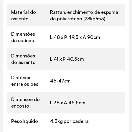
Material do
Rattan, enchimento de espuma
assento
de poliuretano (28kg/m3)
Dimensões
L 48 x P 49,5 x A 90cm
da cadeira
Dimensões
L 41 x P 40,5cm
do assento
Distância
46-47cm
entre os pés
Dimensõe do
L 38 x A 45,5cm
encosto
Peso líquido
4,3kg por cadeira