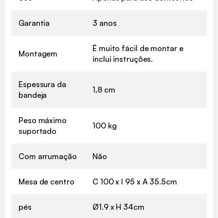
Garantia
3 anos
É muito fácil de montar e
Montagem
inclui instruções.
Espessura da
1,8 cm
bandeja
Peso máximo
100 kg
suportado
Com arrumação
Não
Mesa de centro
C 100 x l 95 x A 35.5cm
pés
Ø1.9 x H 34cm