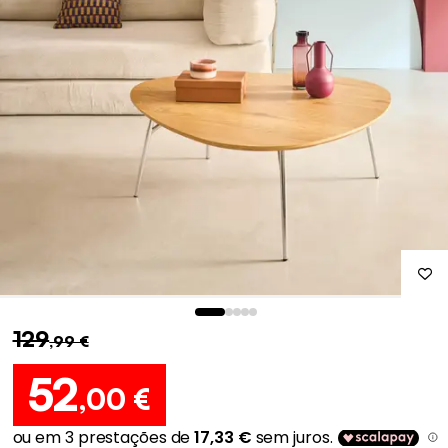
129
,99 €
52
,00 €