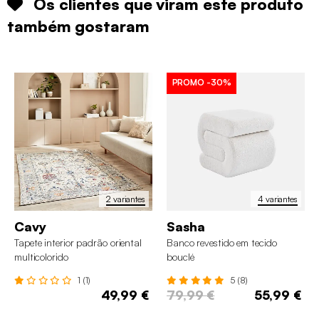
Os clientes que viram este produto
também gostaram
PROMO
-30%
2 variantes
4 variantes
Cavy
Sasha
Tapete interior padrão oriental
Banco revestido em tecido
multicolorido
bouclé
1 (1)
5 (8)
49,99 €
79,99 €
55,99 €