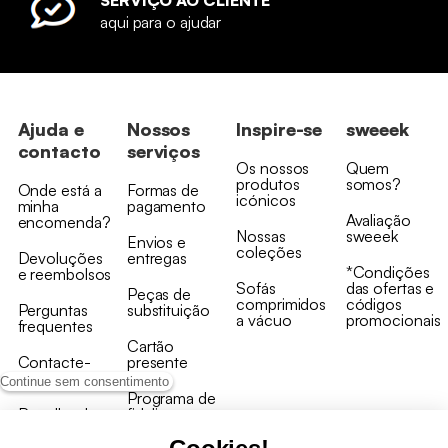
SERVIÇO AO CLIENTE
aqui para o ajudar
Ajuda e
Nossos
Inspire-se
sweeek
contacto
serviços
Os nossos
Quem
produtos
somos?
Onde está a
Formas de
icónicos
minha
pagamento
Avaliação
encomenda?
Nossas
sweeek
Envios e
coleções
Devoluções
entregas
*Condições
e reembolsos
Sofás
das ofertas e
Peças de
comprimidos
códigos
Perguntas
substituição
a vácuo
promocionais
frequentes
Cartão
Contacte-
presente
nos
Continue sem consentimento
Programa de
Recolha de
fidelizaçao
produtos