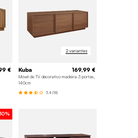
2 variantes
99 €
Kuba
169,99 €
Móvel de TV decorativo madeira 3 portas,
140cm
3.4 (18)
30%