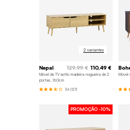
2 variantes
Nepal
129,99 €
110,49 €
Boh
Móvel de TV estilo madeira nogueira de 2
Móvel 
portas, 160cm
3.6 (127)
PROMOÇÃO
-10%