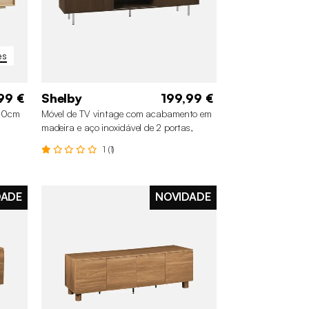
es
99 €
Shelby
199,99 €
180cm
Móvel de TV vintage com acabamento em
madeira e aço inoxidável de 2 portas,
180cm
1 (1)
DADE
NOVIDADE