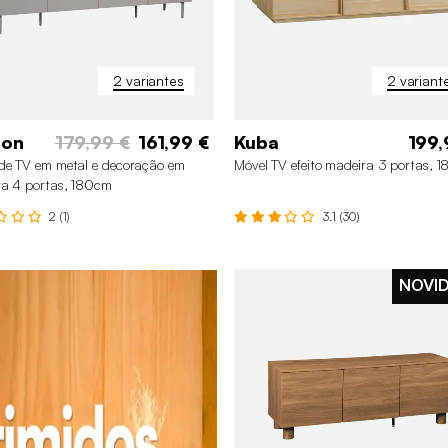
2 variantes
2 variant
ton
179,99 €
161,99 €
Kuba
199,
de TV em metal e decoração em
Móvel TV efeito madeira 3 portas, 
a 4 portas, 180cm
2 (1)
3.1 (30)
NOVI