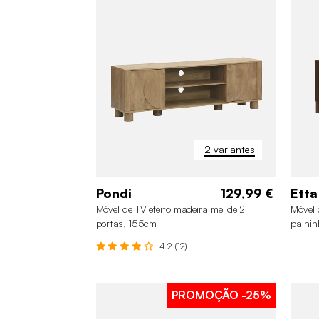
2 variantes
Pondi
129,99 €
Etta
Móvel de TV efeito madeira mel de 2
Móvel 
portas, 155cm
palhin
4.2 (12)
PROMOÇÃO
-25%