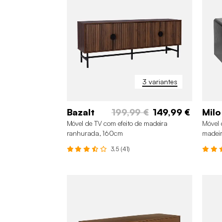
3 variantes
Bazalt
199,99 €
149,99 €
Milo
Móvel de TV com efeito de madeira
Móvel 
ranhurada, 160cm
madeir
3.5 (41)