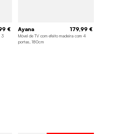
99 €
Ayana
179,99 €
m 3
Móvel de TV com efeito madeira com 4
portas, 180cm