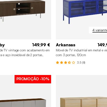
4 variant
by
149,99 €
Arkansas
149,
 de TV vintage com acabamento em
Móvel de TV industrial em metal e vi
a e aço inoxidável de 2 portas,
com 3 portas, 120cm
m
3.5 (8)
PROMOÇÃO
-10%