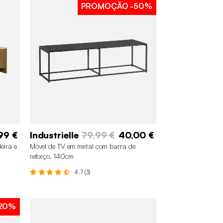
PROMOÇÃO
-50%
99 €
Industrielle
79,99 €
40,00 €
eira e
Móvel de TV em metal com barra de
reforço, 140cm
4.7 (3)
20%