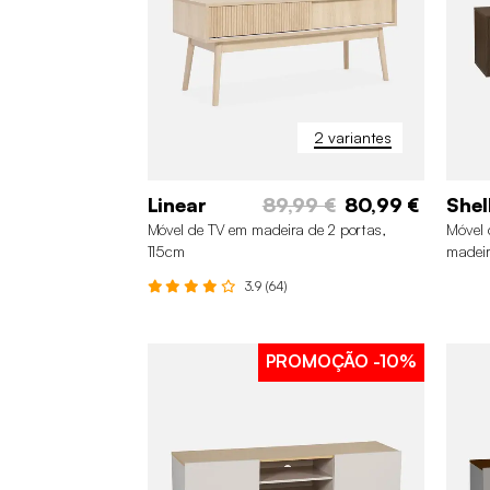
2 variantes
Linear
89,99 €
80,99 €
Shel
Móvel de TV em madeira de 2 portas,
Móvel
115cm
madeir
140c
3.9 (64)
PROMOÇÃO
-10%