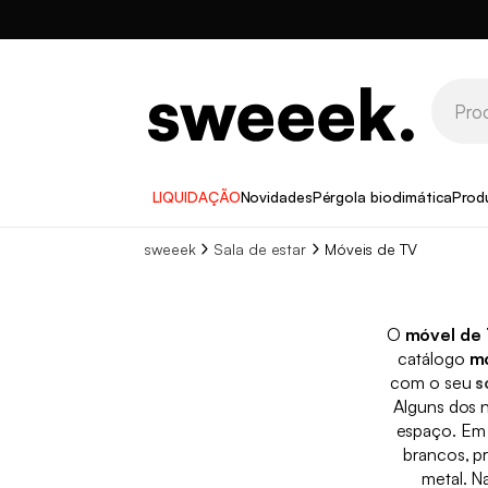
LIQUIDAÇÃO
Novidades
Pérgola bioclimática
Prod
sweeek
Sala de estar
Móveis de TV
O
móvel de
catálogo
mó
com o seu
s
Alguns dos n
espaço. Em 
brancos, pr
metal. N