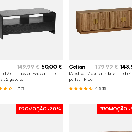
149,99 €
60,00 €
Celian
179,99 €
143,
de TV de linhas curvas com efeito
Móvel de TV efeito madeira mel de 4
a e 2 gavetas
portas , 140cm
4.7 (3)
4.5 (15)
PROMOÇÃO
-30%
PROMOÇÃO
-