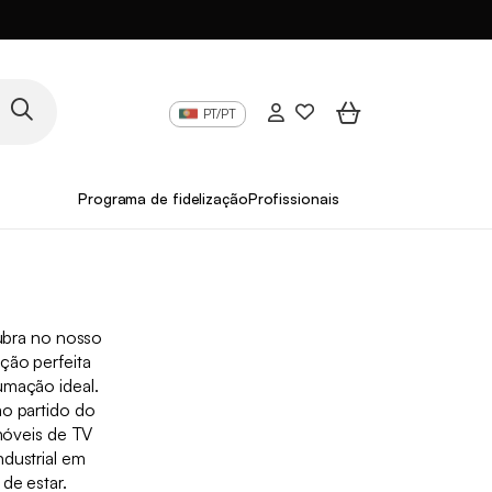
PT/PT
Programa de fidelização
Profissionais
ubra no nosso
ão perfeita
rumação ideal.
mo partido do
móveis de TV
ndustrial em
de estar.