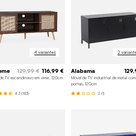
4 variantes
2 variant
eme
129,99 €
116,99 €
Alabama
129,
de TV escandinavo em vime, 120cm
Móvel de TV industrial de metal co
portas, 120cm
4.3 (183)
2 (1)