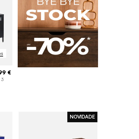
es
99 €
m 3
NOVIDADE