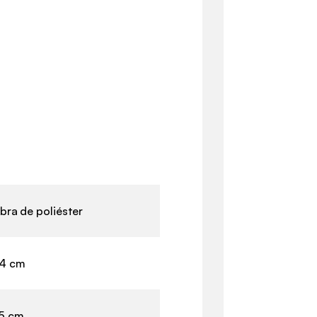
ibra de poliéster
4 cm
5 cm