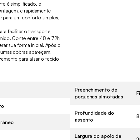
e é simplificado, é
ntagem, e rapidamente
or para um conforto simples,
 facilitar o transporte,
mido. Conte entre 48 e 72h
ar sua forma inicial. Após o
gumas dobras apareçam.
emente para alisar o tecido
Preenchimento de
F
pequenas almofadas
ro
Profundidade do
8
assento
râneo
Largura do apoio de
2