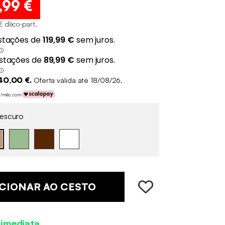
,99 €
€ d'éco-part
.
40,00 €.
Oferta válida até 18/08/26.
 €/mês com
escuro
CIONAR AO CESTO
 imediata