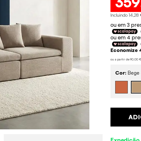
359
Incluindo 14,28 
Economize 
ou a partir de 90,00
Cor:
Bege 
ADI
Expedição