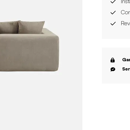
Ins
Con
Rev
Gar
Ser