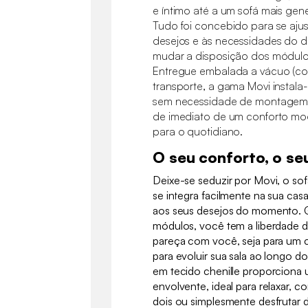
e íntimo até a um sofá mais gene
Tudo foi concebido para se ajus
desejos e às necessidades do di
mudar a disposição dos módulo
Entregue embalada a vácuo (comp
transporte, a gama Movi instala
sem necessidade de montagem. 
de imediato de um conforto modu
para o quotidiano.
O seu conforto, o seu
Deixe-se seduzir por Movi, o so
se integra facilmente na sua cas
aos seus desejos do momento. G
módulos, você tem a liberdade d
pareça com você, seja para um
para evoluir sua sala ao longo 
em tecido chenille proporciona 
envolvente, ideal para relaxar, 
dois ou simplesmente desfrutar 