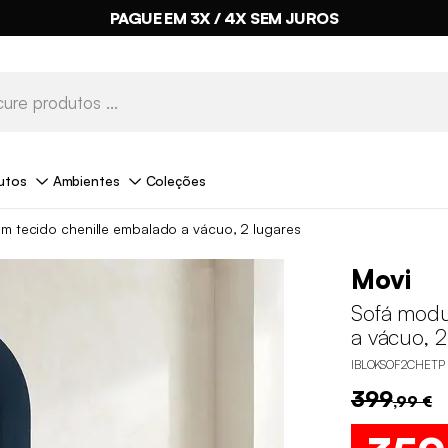
PAGUE EM 3X / 4X SEM JUROS
utos
Ambientes
Coleções
m tecido chenille embalado a vácuo, 2 lugares
Movi
Sofá modu
a vácuo, 2
IBLOKSOF2CHETP
399
,99 €