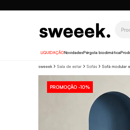
LIQUIDAÇÃO
Novidades
Pérgola bioclimática
Prod
sweeek
Sala de estar
Sofás
Sofá modular e
PROMOÇÃO
-10%