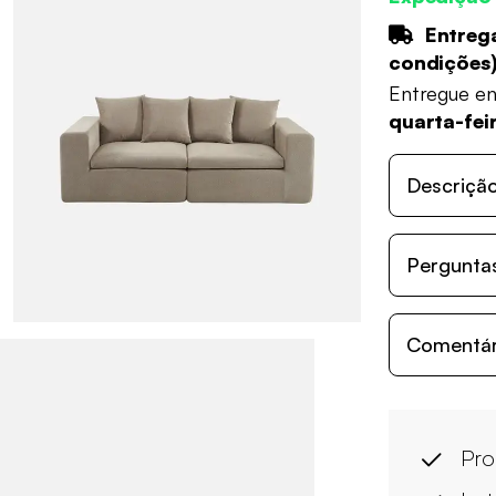
Entrega
condições
Entregue e
quarta-fei
Descriçã
Perguntas
Comentári
Pro