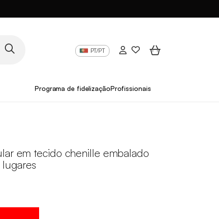
PT/PT
Programa de fidelização
Profissionais
lar em tecido chenille embalado
 lugares