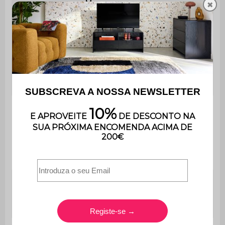
Mousse
✖
estrutura
Material de
Veludo canelado grosso
almofada
Densidade do
330 g/m²
tecido
Espuma reciclada (densidade:
50kg/m3) + espuma de
Revestimento
poliuretano (densidade:
18kg/m3)
Densidade da
Espuma de poliuretano
espuma do
(30kg/m3)
assento