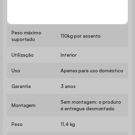
Densidade da
Espuma de poliuretano
espuma do
(30kg/m3)
encosto
Peso máximo
110kg por assento
suportado
Utilização
Interior
Uso
Apenas para uso doméstico
Garantia
3 anos
Sem montagem: o produto
Montagem
é entregue desmontado
Peso
11,4 kg