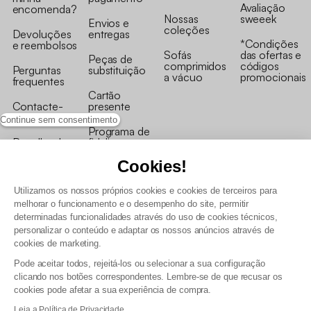
Avaliação
encomenda?
Nossas
sweeek
Envios e
coleções
Devoluções
entregas
*Condições
e reembolsos
Sofás
das ofertas e
Peças de
comprimidos
códigos
Perguntas
substituição
a vácuo
promocionais
frequentes
Cartão
Contacte-
presente
nos
Continue sem consentimento
Programa de
Recolha de
fidelizaçao
produtos
Cookies!
Utilizamos os nossos próprios cookies e cookies de terceiros para
melhorar o funcionamento e o desempenho do site, permitir
determinadas funcionalidades através do uso de cookies técnicos,
personalizar o conteúdo e adaptar os nossos anúncios através de
Termos e Condições Gerais de Venda e Aviso Legal
cookies de marketing.
Condições Gerais de Utilização do Programa de Fidelização
Pode aceitar todos, rejeitá-los ou selecionar a sua configuração
Gestão de dados pessoais e política de cookies
clicando nos botões correspondentes. Lembre-se de que recusar os
Termos e condições gerais de venda pro
cookies pode afetar a sua experiência de compra.
Declaração de Acessibilidade
Leia a Política de Privacidade