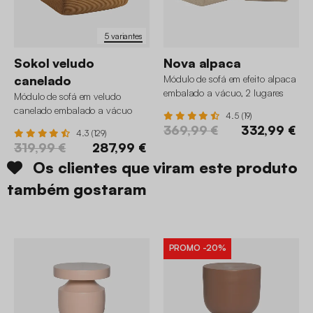
5 variantes
Sokol veludo
Nova alpaca
canelado
Módulo de sofá em efeito alpaca
embalado a vácuo, 2 lugares
Módulo de sofá em veludo
canelado embalado a vácuo
4.5 (19)
369,99 €
332,99 €
4.3 (129)
319,99 €
287,99 €
Os clientes que viram este produto
também gostaram
PROMO
-20%