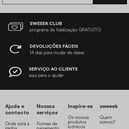
SWEEEK CLUB
programa de fidelização GRATUITO
DEVOLUÇÕES FÁCEIS
14 dias para mudar de ideias
SERVIÇO AO CLIENTE
aqui para o ajudar
Ajuda e
Nossos
Inspire-se
sweeek
contacto
serviços
Os nossos
Quem
produtos
somos?
Onde está a
Formas de
icónicos
minha
pagamento