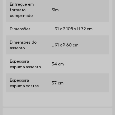
Entregue em
formato
Sim
comprimido
Dimensões
L 91 x P 105 x H 72 cm
Dimensões do
L 91 x P 60 cm
assento
Espessura
34 cm
espuma assento
Espessura
37 cm
espuma costas