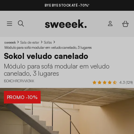
BYE BYE STOCK ATÉ -70%*
sweeek
Sala de estar
Sofás
Módulo para sofá modular em veludo canelado, 3 lugares
Sokol veludo canelado
Módulo para sofá modular em veludo
canelado, 3 lugares
ISOKCHRCRVVX3KK
4.3 (129)
PROMO
-10%