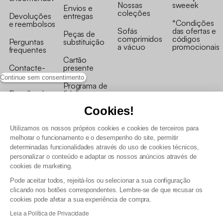
Nossas
sweeek
Envios e
coleções
Devoluções
entregas
*Condições
e reembolsos
Sofás
das ofertas e
Peças de
comprimidos
códigos
Perguntas
substituição
a vácuo
promocionais
frequentes
Cartão
Contacte-
presente
nos
Continue sem consentimento
Programa de
Recolha de
fidelizaçao
produtos
Cookies!
Utilizamos os nossos próprios cookies e cookies de terceiros para
melhorar o funcionamento e o desempenho do site, permitir
determinadas funcionalidades através do uso de cookies técnicos,
personalizar o conteúdo e adaptar os nossos anúncios através de
Termos e Condições Gerais de Venda e Aviso Legal
cookies de marketing.
Condições Gerais de Utilização do Programa de Fidelização
Pode aceitar todos, rejeitá-los ou selecionar a sua configuração
Gestão de dados pessoais e política de cookies
clicando nos botões correspondentes. Lembre-se de que recusar os
Termos e condições gerais de venda pro
cookies pode afetar a sua experiência de compra.
Declaração de Acessibilidade
Leia a Política de Privacidade