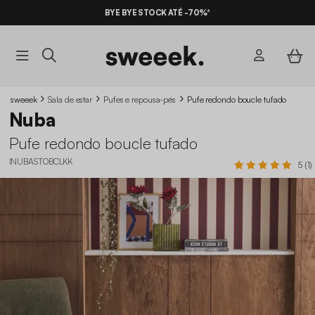
BYE BYE STOCK ATÉ -70%*
sweeek
Sala de estar
Pufes e repousa-pés
Pufe redondo boucle tufado
Nuba
Pufe redondo boucle tufado
INUBASTOBCLKK
5 (1)