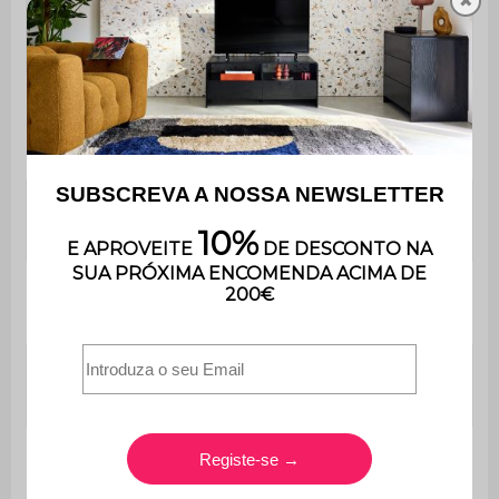
✖
Revestimento
poliuretano (densidade:
18kg/m3)
Densidade da
Espuma de poliuretano (32
espuma do
kg/m3)
assento
Altura do
37 cm
assento
Profundidade
43 cm
do assento
Conforto do
Equilibrado
assento
Peso máximo
110 kg
suportado