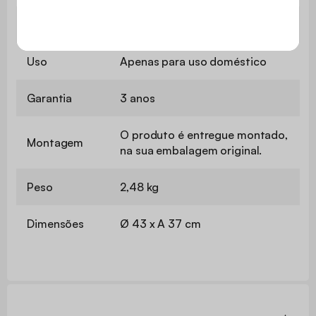
Utilização
Interior
Uso
Apenas para uso doméstico
Garantia
3 anos
O produto é entregue montado,
Montagem
na sua embalagem original.
Peso
2,48 kg
Dimensões
Ø 43 x A 37 cm