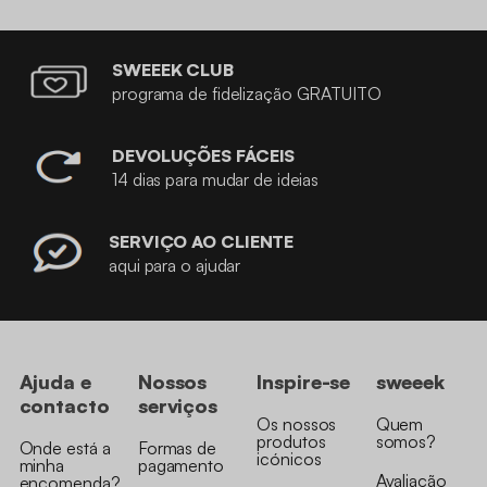
SWEEEK CLUB
programa de fidelização GRATUITO
DEVOLUÇÕES FÁCEIS
14 dias para mudar de ideias
SERVIÇO AO CLIENTE
aqui para o ajudar
Ajuda e
Nossos
Inspire-se
sweeek
contacto
serviços
Os nossos
Quem
produtos
somos?
Onde está a
Formas de
icónicos
minha
pagamento
Avaliação
encomenda?