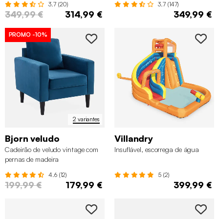
3.7 (20)
3.7 (147)
349,99 €
314,99 €
349,99 €
PROMO
-10%
2 variantes
Bjorn veludo
Villandry
Cadeirão de veludo vintage com
Insuflável, escorrega de água
pernas de madeira
4.6 (12)
5 (2)
199,99 €
179,99 €
399,99 €