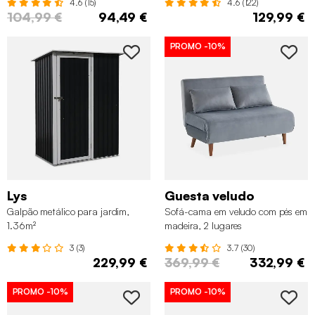
4.6 (15)
4.6 (122)
104,99 €
94,49 €
129,99 €
PROMO
-10%
Lys
Guesta veludo
Galpão metálico para jardim,
Sofá-cama em veludo com pés em
1.36m²
madeira, 2 lugares
3 (3)
3.7 (30)
229,99 €
369,99 €
332,99 €
PROMO
-10%
PROMO
-10%