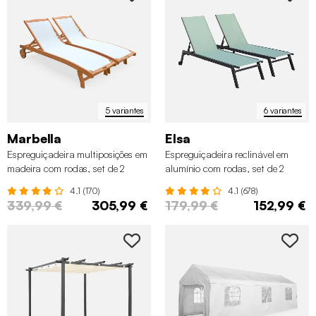
5 variantes
6 variantes
Marbella
Elsa
Espreguiçadeira multiposições em
Espreguiçadeira reclinável em
madeira com rodas, set de 2
alumínio com rodas, set de 2
4.1 (170)
4.1 (678)
339,99 €
305,99 €
179,99 €
152,99 €