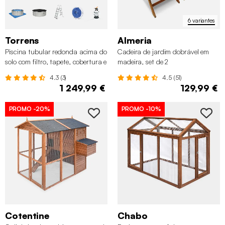
6 variantes
Torrens
Almeria
Piscina tubular redonda acima do
Cadeira de jardim dobrável em
solo com filtro, tapete, cobertura e
madeira, set de 2
escada
4.3 (3)
4.5 (51)
1 249,99 €
129,99 €
PROMO
-20%
PROMO
-10%
Cotentine
Chabo