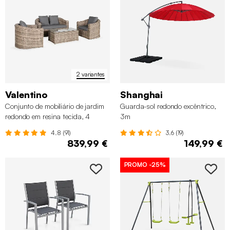
2 variantes
Valentino
Shanghai
Conjunto de mobiliário de jardim
Guarda-sol redondo excêntrico,
redondo em resina tecida, 4
3m
lugares
4.8 (91)
3.6 (19)
839,99 €
149,99 €
PROMO
-25%