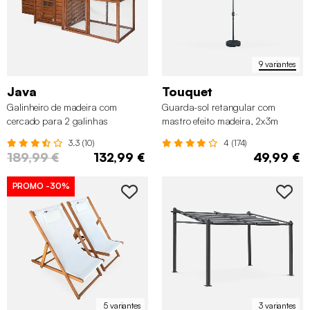
9 variantes
Java
Touquet
Galinheiro de madeira com
Guarda-sol retangular com
cercado para 2 galinhas
mastro efeito madeira, 2x3m
3.3 (10)
4 (174)
189,99 €
132,99 €
49,99 €
PROMO
-30%
5 variantes
3 variantes