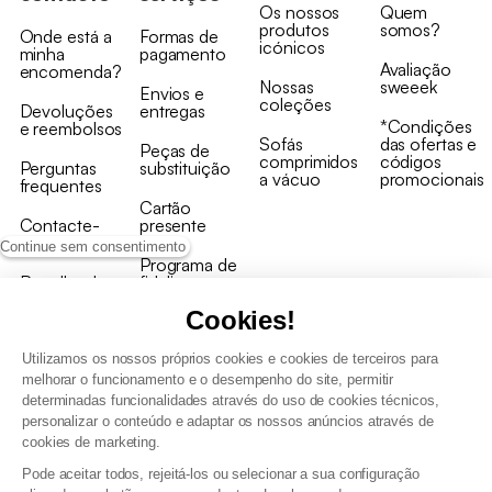
Os nossos
Quem
produtos
somos?
Onde está a
Formas de
icónicos
minha
pagamento
Avaliação
encomenda?
Nossas
sweeek
Envios e
coleções
Devoluções
entregas
*Condições
e reembolsos
Sofás
das ofertas e
Peças de
comprimidos
códigos
Perguntas
substituição
a vácuo
promocionais
frequentes
Cartão
Contacte-
presente
nos
Continue sem consentimento
Programa de
Recolha de
fidelizaçao
produtos
Cookies!
Utilizamos os nossos próprios cookies e cookies de terceiros para
melhorar o funcionamento e o desempenho do site, permitir
determinadas funcionalidades através do uso de cookies técnicos,
personalizar o conteúdo e adaptar os nossos anúncios através de
Termos e Condições Gerais de Venda e Aviso Legal
cookies de marketing.
Condições Gerais de Utilização do Programa de Fidelização
Pode aceitar todos, rejeitá-los ou selecionar a sua configuração
Gestão de dados pessoais e política de cookies