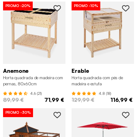
PROMO
-20%
PROMO
-10%
Anemone
Erable
Horta quadrada de madeira com
Horta quadrada com pés de
pernas, 80x60cm
madeira e estufa
4.6 (21)
4.8 (18)
89,99 €
71,99 €
129,99 €
116,99 €
PROMO
-30%