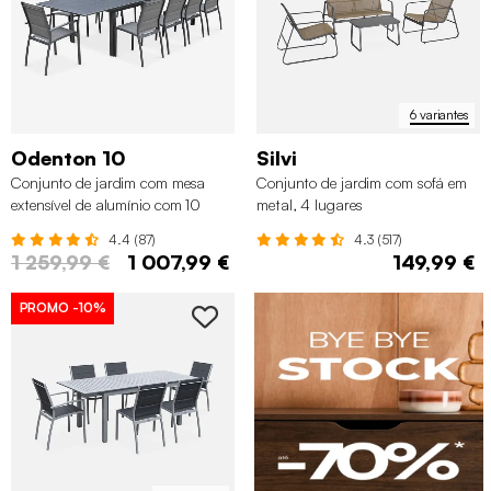
6 variantes
Odenton 10
Silvi
Conjunto de jardim com mesa
Conjunto de jardim com sofá em
extensível de alumínio com 10
metal, 4 lugares
cadeiras
4.4 (87)
4.3 (517)
1 259,99 €
1 007,99 €
149,99 €
PROMO
-10%