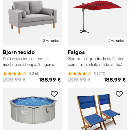
2 variantes
3 variantes
Bjorn tecido
Falgos
Sofá em tecido com pés em
Guarda-sol quadrado excêntrico
madeira de choupo, 2 lugares
com mastro efeito madeira, 3x3m
4.2 (61)
3.9 (112)
209,99 €
188,99 €
209,99 €
188,99 €