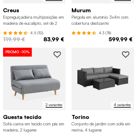
Creus
Murum
Espreguiçadeira multiposições em
Pérgola em alumínio 3x4m com
madeira de eucalipto, set de 2
cobertura deslizante
4.5 (112)
4.3 (78)
119,99 €
83,99 €
599,99 €
PROMO
-10%
2 variantes
4 variantes
Guesta tecido
Torino
Sofá-cama em tecido com pés em
Conjunto de jardim com sofá em
madeira, 2 lugares
resina, 4 lugares