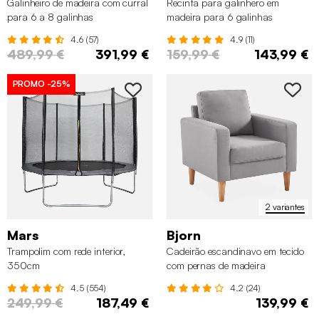
Galinheiro de madeira com curral
Recinta para galinhero em
para 6 a 8 galinhas
madeira para 6 galinhas
4.6 (57)
4.9 (11)
489,99 €
391,99 €
159,99 €
143,99 €
PROMO
-25%
2 variantes
Mars
Bjorn
Trampolim com rede interior,
Cadeirão escandinavo em tecido
350cm
com pernas de madeira
4.5 (554)
4.2 (24)
249,99 €
187,49 €
139,99 €