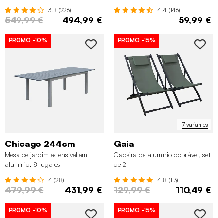
3.8 (226)
4.4 (146)
549,99 €
494,99 €
59,99 €
PROMO
-10%
PROMO
-15%
7 variantes
Chicago 244cm
Gaia
Mesa de jardim extensível em
Cadeira de alumínio dobrável, set
alumínio, 8 lugares
de 2
4 (28)
4.8 (113)
479,99 €
431,99 €
129,99 €
110,49 €
PROMO
-10%
PROMO
-15%