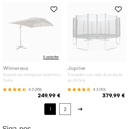
6 variantes
Wimereux
Jupiter
Guarda-sol retangular excêntrico,
Trampolim com rede de proteção
3x4m
de 490cm
4.3 (374)
4.3 (110)
249,99 €
379,99 €
1
2
Siga-nos