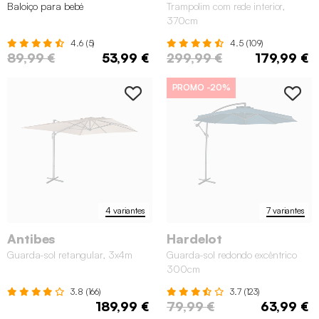
Baloiço para bebé
Trampolim com rede interior,
370cm
4.6 (5)
4.5 (109)
89,99 €
53,99 €
299,99 €
179,99 €
PROMO
-20%
4 variantes
7 variantes
Antibes
Hardelot
Guarda-sol retangular, 3x4m
Guarda-sol redondo excêntrico
300cm
3.8 (166)
3.7 (123)
189,99 €
79,99 €
63,99 €