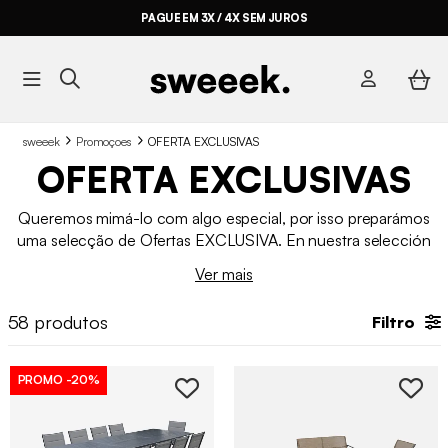
PAGUE EM 3X / 4X SEM JUROS
sweeek
Promoçoes
OFERTA EXCLUSIVAS
OFERTA EXCLUSIVAS
Queremos mimá-lo com algo especial, por isso preparámos
uma selecção de Ofertas EXCLUSIVA. En nuestra selección
de ofertas de la semana, podrás encontrar productos con
Ver mais
descuentos de hasta
- 50% OFF.
Tanto si quieres renovar el
interior como el exterior de tu hogar, estas ofertas te
58
produtos
Filtro
garantizan estilo y ahorro con estilo. No te lo pierdas,
¡aprovéchate ahora!
PROMO
-20%