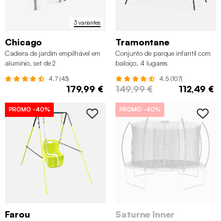
3 variantes
Chicago
Tramontane
Cadeira de jardim empilhável em
Conjunto de parque infantil com
alumínio, set de 2
baloiço, 4 lugares
4.7 (43)
4.5 (107)
179,99 €
149,99 €
112,49 €
PROMO
-40%
PROMO
-40%
Farou
Saturne Inner