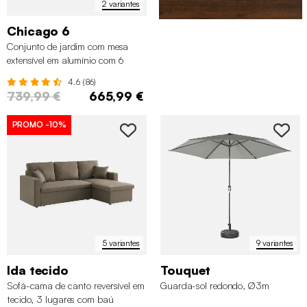
2 variantes
Chicago 6
Conjunto de jardim com mesa
extensível em alumínio com 6
cadeiras
4.6 (86)
739,99 €
665,99 €
PROMO
-10%
5 variantes
9 variantes
Ida tecido
Touquet
Sofá-cama de canto reversível em
Guarda-sol redondo, Ø3m
tecido, 3 lugares com baú