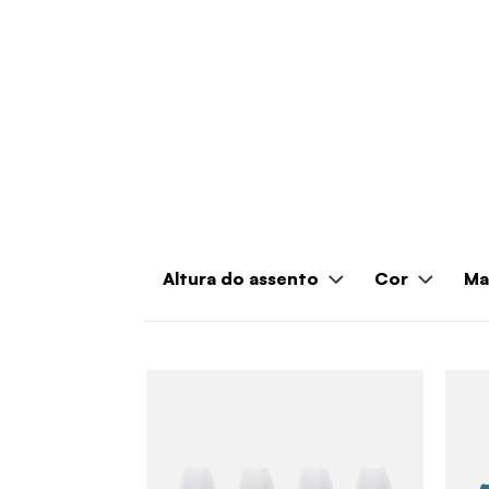
Altura do assento
Cor
Ma