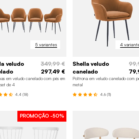
5 variantes
4 variant
la veludo
349,99 €
Shella veludo
99,
elado
297,49 €
canelado
79,
nas em veludo canelado com pés em
Poltrona em veludo canelado com p
 set de 4
metal
4.4 (18)
4.6 (11)
PROMOÇÃO
-50%