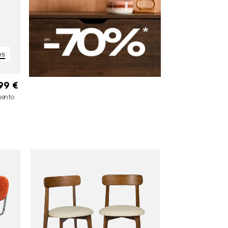
es
99 €
sento