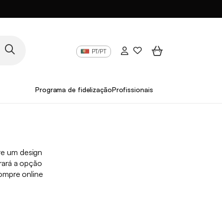
PT/PT
Programa de fidelização
Profissionais
re um design
rará a opção
ompre online