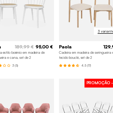
3 variant
a
189,99 €
95,00 €
Paola
129,
a estilo boémio em madeira de
Cadeira em madeira de seringueira 
ueira e cana, set de 2
tecido bouclé, set de 2
3 (5)
4.5 (17)
PROMOÇÃO
-