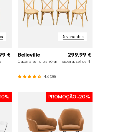
es
5 variantes
99 €
Belleville
299,99 €
e
Cadeira estilo bistrô em madeira, set de 4
4.6 (38)
10%
PROMOÇÃO
-20%