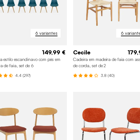
6 variantes
6 variant
149,99 €
Cecile
179,
a estilo escandinavo com pés em
Cadeira em madeira de faia com as
a de faia, set de 6
de corda, set de 2
4.4 (297)
3.8 (40)
+1
+1