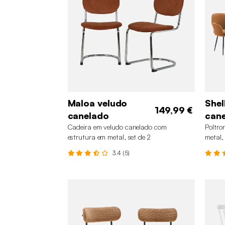
Maloa veludo
Shel
149,99 €
canelado
can
Cadeira em veludo canelado com
Poltro
estrutura em metal, set de 2
metal,
3.4 (5)