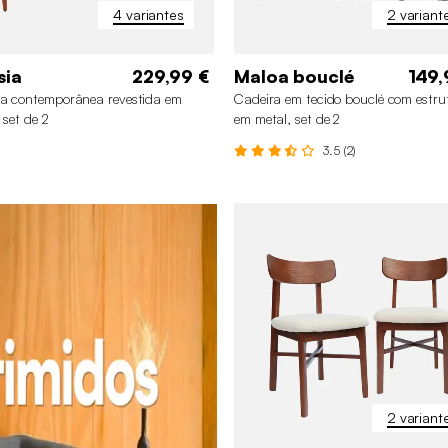
4 variantes
2 variant
sia
229,99 €
Maloa bouclé
149,
a contemporânea revestida em
Cadeira em tecido bouclé com estru
 set de 2
em metal, set de 2
3.5 (2)
2 variant