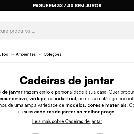
PAGUE EM 3X / 4X SEM JUROS
utos
Ambientes
Coleções
Cadeiras de jantar
 de jantar
trazem estilo e personalidade à sua casa. Quer procu
escandinavo
,
vintage
ou
industrial
, no nosso catálogo encont
omos de uma ampla variedade de
modelos
,
cores
e
materiais
. C
as suas
cadeiras de jantar ao melhor preço
.
Leia mais sobre Cadeiras de jantar