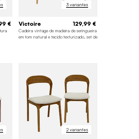
es
3 variantes
99 €
Victoire
129,99 €
tura
Cadeira vintage de madeira de seringueira
em tom natural e tecido texturizado, set de
2
es
2 variantes