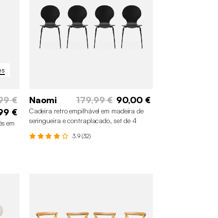
es
99 €
Naomi
179,99 €
90,00 €
99 €
Cadeira retro empilhável em madeira de
seringueira e contraplacado, set de 4
és em
3.9 (32)