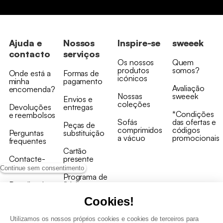
Ajuda e
Nossos
Inspire-se
sweeek
contacto
serviços
Os nossos
Quem
produtos
somos?
Onde está a
Formas de
icónicos
minha
pagamento
Avaliação
encomenda?
Nossas
sweeek
Envios e
coleções
Devoluções
entregas
*Condições
e reembolsos
Sofás
das ofertas e
Peças de
comprimidos
códigos
Perguntas
substituição
a vácuo
promocionais
frequentes
Cartão
Contacte-
presente
nos
Continue sem consentimento
Programa de
Recolha de
fidelizaçao
produtos
Cookies!
Utilizamos os nossos próprios cookies e cookies de terceiros para