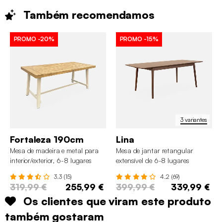
Também
recomendamos
PROMO
-20%
PROMO
-15%
3 variantes
Fortaleza 190cm
Lina
Mesa de madeira e metal para
Mesa de jantar retangular
interior/exterior, 6-8 lugares
extensível de 6-8 lugares
3.3 (15)
4.2 (69)
319,99 €
255,99 €
399,99 €
339,99 €
Os clientes que viram este produto
também gostaram