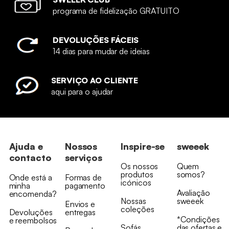
programa de fidelização GRATUITO
DEVOLUÇÕES FÁCEIS
14 dias para mudar de ideias
SERVIÇO AO CLIENTE
aqui para o ajudar
Ajuda e
Nossos
Inspire-se
sweeek
contacto
serviços
Os nossos
Quem
produtos
somos?
Onde está a
Formas de
icónicos
minha
pagamento
Avaliação
encomenda?
Nossas
sweeek
Envios e
coleções
Devoluções
entregas
*Condições
e reembolsos
Sofás
das ofertas e