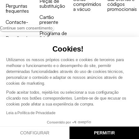
Peças de
comprimidos
códigos
Perguntas
substituição
a vácuo
promocionais
frequentes
Cartão
Contacte-
presente
nos
Continue sem consentimento
Programa de
Recolha de
fidelizaçao
produtos
Cookies!
Utilizamos os nossos próprios cookies e cookies de terceiros para
melhorar o funcionamento e o desempenho do site, permitir
determinadas funcionalidades através do uso de cookies técnicos,
personalizar o conteúdo e adaptar os nossos anúncios através de
Termos e Condições Gerais de Venda e Aviso Legal
cookies de marketing.
Condições Gerais de Utilização do Programa de Fidelização
Pode aceitar todos, rejeitá-los ou selecionar a sua configuração
Gestão de dados pessoais e política de cookies
clicando nos botões correspondentes. Lembre-se de que recusar os
Termos e condições gerais de venda pro
cookies pode afetar a sua experiência de compra.
Declaração de Acessibilidade
Leia a Política de Privacidade
Consentido por
CONFIGURAR
PERMITIR