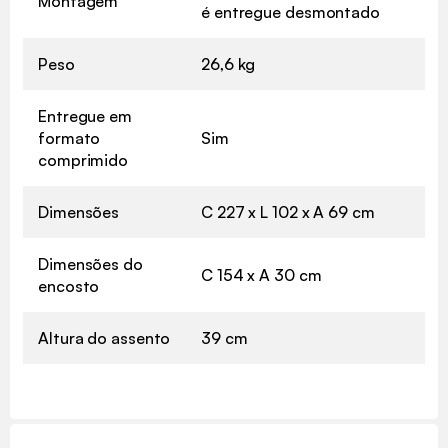
Montagem
é entregue desmontado
Peso
26,6 kg
Entregue em
formato
Sim
comprimido
Dimensões
C 227 x L 102 x A 69 cm
Dimensões do
C 154 x A 30 cm
encosto
Altura do assento
39 cm