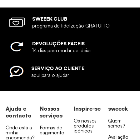
SWEEEK CLUB
programa de fidelização GRATUITO
DEVOLUÇÕES FÁCEIS
14 dias para mudar de ideias
SERVIÇO AO CLIENTE
aqui para o ajudar
Ajuda e
Nossos
Inspire-se
sweeek
contacto
serviços
Os nossos
Quem
produtos
somos?
Onde está a
Formas de
icónicos
minha
pagamento
Avaliação
encomenda?