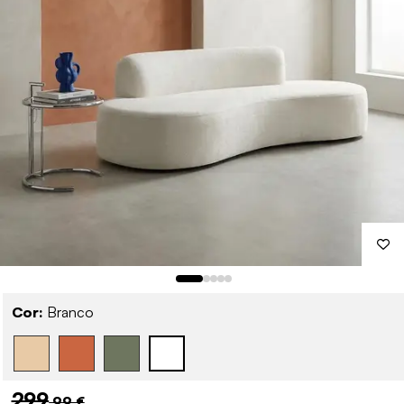
Cor:
Branco
299
,99 €