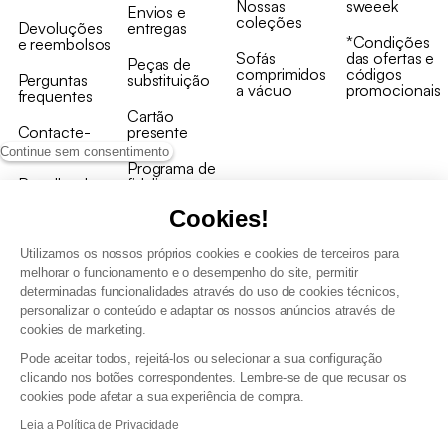
Nossas
sweeek
Envios e
coleções
Devoluções
entregas
*Condições
e reembolsos
Sofás
das ofertas e
Peças de
comprimidos
códigos
Perguntas
substituição
a vácuo
promocionais
frequentes
Cartão
Contacte-
presente
nos
Continue sem consentimento
Programa de
Recolha de
fidelizaçao
produtos
Cookies!
Utilizamos os nossos próprios cookies e cookies de terceiros para
melhorar o funcionamento e o desempenho do site, permitir
determinadas funcionalidades através do uso de cookies técnicos,
personalizar o conteúdo e adaptar os nossos anúncios através de
Termos e Condições Gerais de Venda e Aviso Legal
cookies de marketing.
Condições Gerais de Utilização do Programa de Fidelização
Pode aceitar todos, rejeitá-los ou selecionar a sua configuração
Gestão de dados pessoais e política de cookies
clicando nos botões correspondentes. Lembre-se de que recusar os
Termos e condições gerais de venda pro
cookies pode afetar a sua experiência de compra.
Declaração de Acessibilidade
Leia a Política de Privacidade