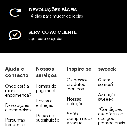
DEVOLUÇÕES FÁCEIS
14 dias para mudar de ideias
SERVIÇO AO CLIENTE
aqui para o ajudar
Ajuda e
Nossos
Inspire-se
sweeek
contacto
serviços
Os nossos
Quem
produtos
somos?
Onde está a
Formas de
icónicos
minha
pagamento
Avaliação
encomenda?
Nossas
sweeek
Envios e
coleções
Devoluções
entregas
*Condições
e reembolsos
Sofás
das ofertas e
Peças de
comprimidos
códigos
Perguntas
substituição
a vácuo
promocionais
frequentes